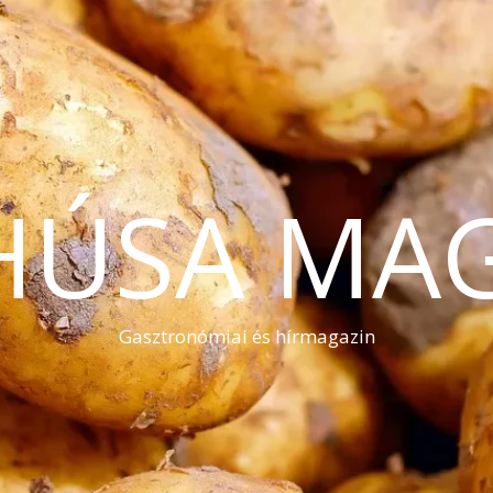
HÚSA MA
Gasztronómiai és hírmagazin