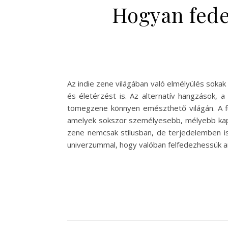
Hogyan fedez
Az indie zene világában való elmélyülés soka
és életérzést is. Az alternatív hangzások, 
tömegzene könnyen emészthető világán. A fü
amelyek sokszor személyesebb, mélyebb kapcso
zene nemcsak stílusban, de terjedelemben is
univerzummal, hogy valóban felfedezhessük a