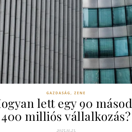
,
GAZDASÁG
ZENE
Hogyan lett egy 90 másod
400 milliós vállalkozás?
2025.11.23.