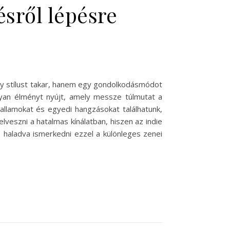
ésről lépésre
egy stílust takar, hanem egy gondolkodásmódot
olyan élményt nyújt, amely messze túlmutat a
llamokat és egyedi hangzásokat találhatunk,
veszni a hatalmas kínálatban, hiszen az indie
 haladva ismerkedni ezzel a különleges zenei