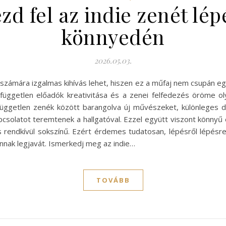
d fel az indie zenét lép
könnyedén
2026.05.03.
k számára izgalmas kihívás lehet, hiszen ez a műfaj nem csupán 
a független előadók kreativitása és a zenei felfedezés öröme 
ggetlen zenék között barangolva új művészeket, különleges da
latot teremtenek a hallgatóval. Ezzel együtt viszont könnyű el
 rendkívül sokszínű. Ezért érdemes tudatosan, lépésről lépésre
nnak legjavát. Ismerkedj meg az indie…
TOVÁBB