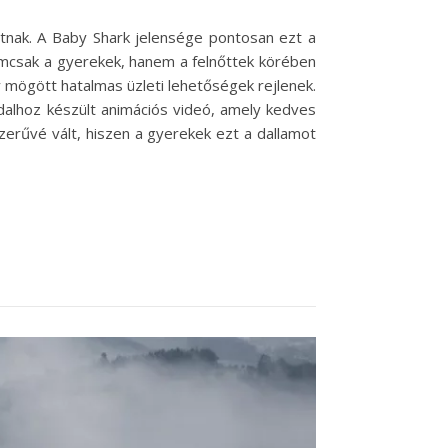
hatnak. A Baby Shark jelensége pontosan ezt a
emcsak a gyerekek, hanem a felnőttek körében
 mögött hatalmas üzleti lehetőségek rejlenek.
dalhoz készült animációs videó, amely kedves
erűvé vált, hiszen a gyerekek ezt a dallamot