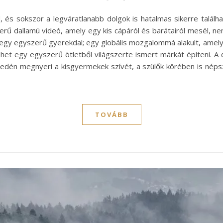
ed, és sokszor a legváratlanabb dolgok is hatalmas sikerre talál
erű dallamú videó, amely egy kis cápáról és barátairól mesél, n
egy egyszerű gyerekdal; egy globális mozgalommá alakult, amely
het egy egyszerű ötletből világszerte ismert márkát építeni. A 
yedén megnyeri a kisgyermekek szívét, a szülők körében is népsz
TOVÁBB