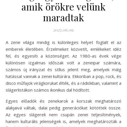
amik örökre velünk
maradtak
2025.06.09.
A zene világa mindig is különleges helyet foglalt el az
emberek életében. Érzelmeket közvetít, emlékeket idéz
fel, és egyesíti a közönséget. Az 1980-as évek vége
különösen izgalmas időszak volt a zeneipar számára,
számos új irányzat és stílus jelent meg, amelyek máig
hatással vannak a zenei kultúrára. Ekkoriban a pop, rock, és
disco műfajok virágkorukat élték, és a rádiókban, valamint a
slágerlistákon számos ikonikus dal hódított.
Egyes előadók és zenekarok a korszak meghatározó
alakjaivá váltak, dalai pedig generációkat kötöttek össze.
Az egyes slágerek nem csupán zenei teljesítmények,
hanem kulturális jelenségek is, amelyek meghatározták a