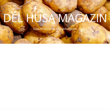
DÉL HÚSA MAGAZIN
Gasztronómiai és hírmagazin