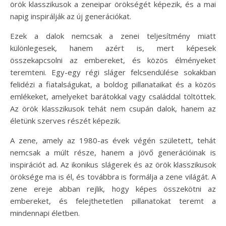
örök klasszikusok a zeneipar örökségét képezik, és a mai
napig inspirálják az új generációkat.
Ezek a dalok nemcsak a zenei teljesítmény miatt
különlegesek, hanem azért is, mert képesek
összekapcsolni az embereket, és közös élményeket
teremteni. Egy-egy régi sláger felcsendülése sokakban
felidézi a fiatalságukat, a boldog pillanataikat és a közös
emlékeket, amelyeket barátokkal vagy családdal töltöttek.
Az örök klasszikusok tehát nem csupán dalok, hanem az
életünk szerves részét képezik.
A zene, amely az 1980-as évek végén született, tehát
nemcsak a múlt része, hanem a jövő generációinak is
inspirációt ad. Az ikonikus slágerek és az örök klasszikusok
öröksége ma is él, és továbbra is formálja a zene világát. A
zene ereje abban rejlik, hogy képes összekötni az
embereket, és felejthetetlen pillanatokat teremt a
mindennapi életben.