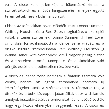
vált. A disco zene jellemzője a fülbemászó ritmus, a
szintetizátorok és a fúvós hangszerelés, amelyek együtt
teremtették meg a bulis hangulatot.
Ebben az időszakban olyan előadók, mint Donna Summer,
Whitney Houston és a Bee Gees meghatározó szereplői
voltak a zenei színtérnek. Donna Summer „I Feel Love”
című dala forradalmasította a dance zene világát, és a
diszkó kultúra szimbólumává vált. Whitney Houston „I
Wanna Dance with Somebody” című slágere pedig a tánc
és a szerelem örömét ünnepelte, és a klubokban való
pörgős esték elengedhetetlen részévé vált.
A disco és dance zene nemcsak a fiatalok számára volt
vonzó, hanem az egész társadalom számára új
lehetőségeket kínált a szórakozásra. A táncparkettek, a
diszkók és a bulik középpontjában álltak ezek a dallamok,
amelyek összekötötték az embereket, és lehetővé tették,
hogy egy közös élményben vegyenek részt. A disco és