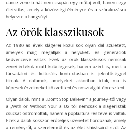
dance zene tehát nem csupán egy műfaj volt, hanem egy
életstílus, amely a közösségi élményre és a szórakozásra
helyezte a hangsúlyt.
Az örök klasszikusok
Az 1980-as évek slágerei közül sok olyan dal született,
amelyek máig megállják a helyüket, és generációk
kedvenceivé váltak. Ezek az örök klasszikusok nemcsak
zenei értékük miatt különlegesek, hanem azért is, mert a
társadalmi és kulturális kontextusban is jelentőséggel
bírnak. A dallamok, amelyeket akkoriban írtak, ma is
képesek érzelmeket közvetíteni és nosztalgiát ébreszteni.
Olyan dalok, mint a „Don’t Stop Believin'” a Journey-től vagy
a „With or Without You” a U2-tól nemcsak a slágerlisták
csúcsát ostromolták, hanem a popkultúra részévé is váltak.
Ezek a dalok sokszor erőteljes üzenetet hordoznak, amely
a reményről, a szerelemről és az élet kihívásairól szól. Az