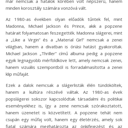
már nemcsak a fiatalok körében volt népszerű, hanem
minden korosztály számára vonzóvá vált.
Az 1980-as években olyan előadók tűntek fel, mint
Madonna, Michael Jackson és Prince, akik a popzene
határait folyamatosan feszegették. Madonna slágerei, mint
a „Like a Virgin” és a „Material Girl” nemcsak a zenei
világban, hanem a divatban is óriási hatást gyakoroltak.
Michael Jackson „Thriller” című albuma pedig a popzene
egyik legnagyobb mérföldköve lett, amely nemcsak zenei,
hanem vizuális szempontból is forradalmasította a zenei
klip műfaját.
Ezek a dalok nemcsak a slágerlisták élén tündököltek,
hanem a kultúra részévé váltak. Az 1980-as évek
popslágerei sokszor kapcsolódtak társadalmi és politikai
eseményekhez is, így a zene nemcsak szórakoztatott,
hanem üzenetet is közvetített. A popzene tehát nem
csupán egy műfaj volt, hanem egy életérzés, amely sok
fiatal számára meghatározta az önkifejezést és az