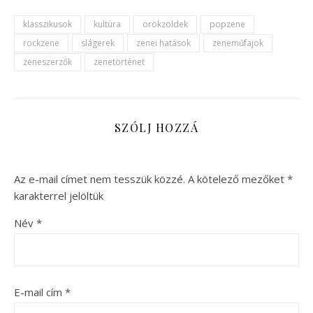
klasszikusok
kultúra
örökzöldek
popzene
rockzene
slágerek
zenei hatások
zeneműfajok
zeneszerzők
zenetörténet
SZÓLJ HOZZÁ
Az e-mail címet nem tesszük közzé.
A kötelező mezőket
*
karakterrel jelöltük
Név
*
E-mail cím
*