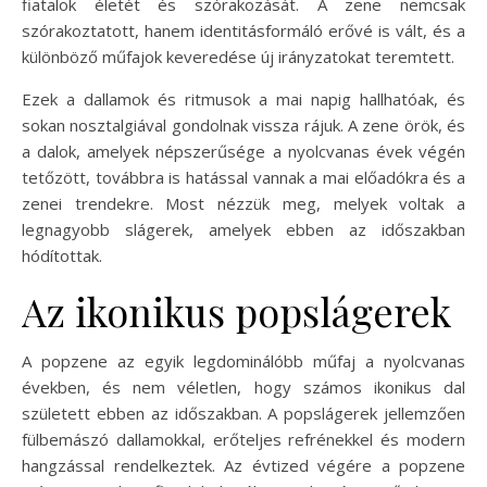
fiatalok életét és szórakozását. A zene nemcsak
szórakoztatott, hanem identitásformáló erővé is vált, és a
különböző műfajok keveredése új irányzatokat teremtett.
Ezek a dallamok és ritmusok a mai napig hallhatóak, és
sokan nosztalgiával gondolnak vissza rájuk. A zene örök, és
a dalok, amelyek népszerűsége a nyolcvanas évek végén
tetőzött, továbbra is hatással vannak a mai előadókra és a
zenei trendekre. Most nézzük meg, melyek voltak a
legnagyobb slágerek, amelyek ebben az időszakban
hódítottak.
Az ikonikus popslágerek
A popzene az egyik legdominálóbb műfaj a nyolcvanas
években, és nem véletlen, hogy számos ikonikus dal
született ebben az időszakban. A popslágerek jellemzően
fülbemászó dallamokkal, erőteljes refrénekkel és modern
hangzással rendelkeztek. Az évtized végére a popzene