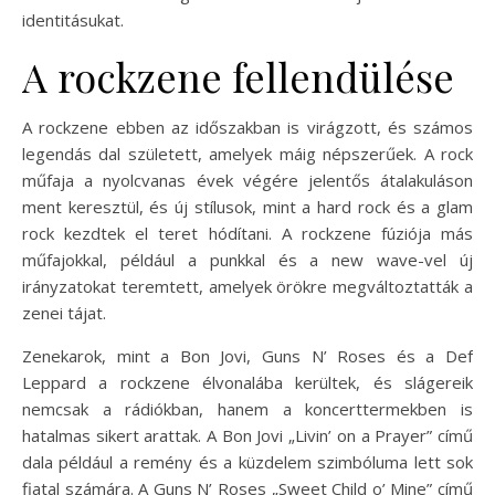
identitásukat.
A rockzene fellendülése
A rockzene ebben az időszakban is virágzott, és számos
legendás dal született, amelyek máig népszerűek. A rock
műfaja a nyolcvanas évek végére jelentős átalakuláson
ment keresztül, és új stílusok, mint a hard rock és a glam
rock kezdtek el teret hódítani. A rockzene fúziója más
műfajokkal, például a punkkal és a new wave-vel új
irányzatokat teremtett, amelyek örökre megváltoztatták a
zenei tájat.
Zenekarok, mint a Bon Jovi, Guns N’ Roses és a Def
Leppard a rockzene élvonalába kerültek, és slágereik
nemcsak a rádiókban, hanem a koncerttermekben is
hatalmas sikert arattak. A Bon Jovi „Livin’ on a Prayer” című
dala például a remény és a küzdelem szimbóluma lett sok
fiatal számára. A Guns N’ Roses „Sweet Child o’ Mine” című