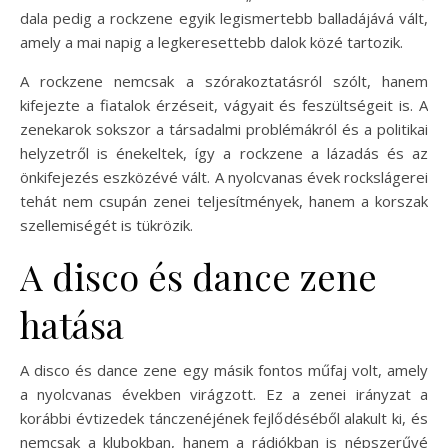
dala pedig a rockzene egyik legismertebb balladájává vált,
amely a mai napig a legkeresettebb dalok közé tartozik.
A rockzene nemcsak a szórakoztatásról szólt, hanem
kifejezte a fiatalok érzéseit, vágyait és feszültségeit is. A
zenekarok sokszor a társadalmi problémákról és a politikai
helyzetről is énekeltek, így a rockzene a lázadás és az
önkifejezés eszközévé vált. A nyolcvanas évek rockslágerei
tehát nem csupán zenei teljesítmények, hanem a korszak
szellemiségét is tükrözik.
A disco és dance zene
hatása
A disco és dance zene egy másik fontos műfaj volt, amely
a nyolcvanas években virágzott. Ez a zenei irányzat a
korábbi évtizedek tánczenéjének fejlődéséből alakult ki, és
nemcsak a klubokban, hanem a rádiókban is népszerűvé