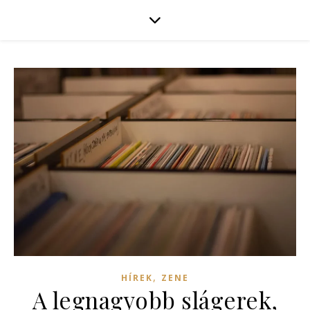
,
HÍREK
ZENE
A legnagyobb slágerek,