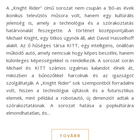
A „Knight Rider” című sorozat nem csupán a ’80-as évek
ikonikus televíziós műsora volt, hanem egy kultúrális
jelenség is, amely a technológia és a szórakoztatás
határvonalát feszegette. A történet középpontjában
Michael Knight, egy titkos ügynök áll, akit David Hasselhoff
alakít. Az ő hűséges társa KITT, egy intelligens, önállóan
működő autó, amely nemcsak hogy képes beszélni, hanem
különleges képességekkel is rendelkezik. A sorozat során
Michael és KITT számos izgalmas kalandot élnek át,
miközben a bűnözőkkel harcolnak és az igazságot
szolgáltatják. A „Knight Rider” sok szempontból forradalmi
volt, hiszen a technológiai újítások és a futurisztikus
elemek, mint például a robotautó, új dimenziót adtak a
szórakoztatásnak. A sorozat hatása a popkultúrára
elmondhatatlan, és…
TOVÁBB