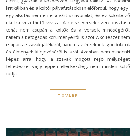
elérni, gyakran a közbeszéd tárgyává válnak. Az irodalmi
kritikákban és a költői pályafutásokban előfordul, hogy egy-
egy alkotás nem éri el a várt színvonalat, és ez különböző
okokra vezethető vissza. A rossz versek szereposztása
tehát nem csupán a költők és a verseik minőségéről,
hanem a befogadás körülményeiről is szól. A költészet nem
csupán a szavak játékáról, hanem az érzelmek, gondolatok
és élmények kifejezéséről is szól. Azonban nem mindenki
képes arra, hogy a szavak mögött rejlő mélységet
felfedezze, vagy éppen ellenkezőleg, nem minden költő
tudja…
TOVÁBB