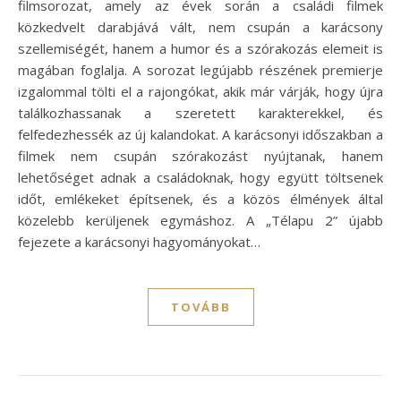
filmsorozat, amely az évek során a családi filmek
közkedvelt darabjává vált, nem csupán a karácsony
szellemiségét, hanem a humor és a szórakozás elemeit is
magában foglalja. A sorozat legújabb részének premierje
izgalommal tölti el a rajongókat, akik már várják, hogy újra
találkozhassanak a szeretett karakterekkel, és
felfedezhessék az új kalandokat. A karácsonyi időszakban a
filmek nem csupán szórakozást nyújtanak, hanem
lehetőséget adnak a családoknak, hogy együtt töltsenek
időt, emlékeket építsenek, és a közös élmények által
közelebb kerüljenek egymáshoz. A „Télapu 2” újabb
fejezete a karácsonyi hagyományokat…
TOVÁBB