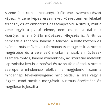
2025.03.03.
A zene és a ritmus mindannyiunk életének szerves részét
képezi. A zene képes érzelmeket közvetíteni, emlékeket
felidézni, és az embereket összekapcsolni. A ritmus, mint a
zene egyik alapvető eleme, nem csupán a dallamok
kísérője, hanem önálló művészeti kifejezés is. A ritmus
nemcsak a zenében, hanem a táncban, a költészetben és
számos más művészeti formában is megjelenik. A ritmus
megértése és a vele való munka nemcsak a művészek
számára fontos, hanem mindenkinek, aki szeretne mélyebb
kapcsolatba kerülni a zenével és az önkifejezéssel. A ritmus
szerepe a mindennapi életben is megjelenik, hiszen a
mindennapi tevékenységeink, mint például a járás vagy a
légzés, mind ritmikus mozgások. A ritmus érzékelése és
megélése fejleszti a…
TOVÁBB