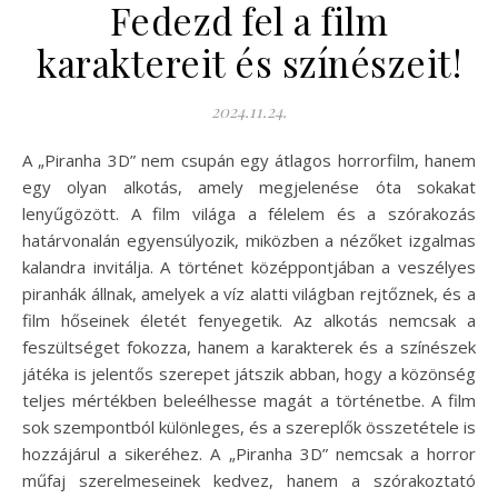
Fedezd fel a film
karaktereit és színészeit!
2024.11.24.
A „Piranha 3D” nem csupán egy átlagos horrorfilm, hanem
egy olyan alkotás, amely megjelenése óta sokakat
lenyűgözött. A film világa a félelem és a szórakozás
határvonalán egyensúlyozik, miközben a nézőket izgalmas
kalandra invitálja. A történet középpontjában a veszélyes
piranhák állnak, amelyek a víz alatti világban rejtőznek, és a
film hőseinek életét fenyegetik. Az alkotás nemcsak a
feszültséget fokozza, hanem a karakterek és a színészek
játéka is jelentős szerepet játszik abban, hogy a közönség
teljes mértékben beleélhesse magát a történetbe. A film
sok szempontból különleges, és a szereplők összetétele is
hozzájárul a sikeréhez. A „Piranha 3D” nemcsak a horror
műfaj szerelmeseinek kedvez, hanem a szórakoztató