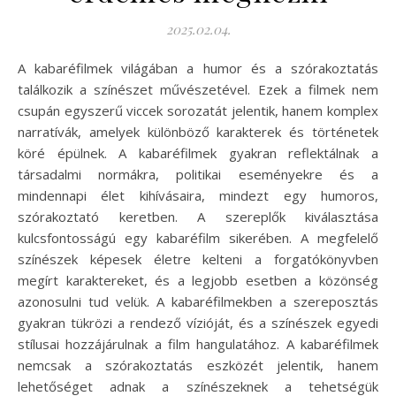
2025.02.04.
A kabaréfilmek világában a humor és a szórakoztatás
találkozik a színészet művészetével. Ezek a filmek nem
csupán egyszerű viccek sorozatát jelentik, hanem komplex
narratívák, amelyek különböző karakterek és történetek
köré épülnek. A kabaréfilmek gyakran reflektálnak a
társadalmi normákra, politikai eseményekre és a
mindennapi élet kihívásaira, mindezt egy humoros,
szórakoztató keretben. A szereplők kiválasztása
kulcsfontosságú egy kabaréfilm sikerében. A megfelelő
színészek képesek életre kelteni a forgatókönyvben
megírt karaktereket, és a legjobb esetben a közönség
azonosulni tud velük. A kabaréfilmekben a szereposztás
gyakran tükrözi a rendező vízióját, és a színészek egyedi
stílusai hozzájárulnak a film hangulatához. A kabaréfilmek
nemcsak a szórakoztatás eszközét jelentik, hanem
lehetőséget adnak a színészeknek a tehetségük