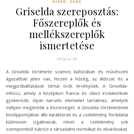
,
HÍREK
ZENE
Griselda szereposztás:
Főszereplők és
mellékszereplők
ismertetése
2024.12.29.
A Griselda története számos kultúrában és művészeti
ágazatban jelen van, hiszen a hűség, az áldozat és a
megpróbáltatások témái örök érvényűek. A Griselda-
mítosz, amely a középkori francia és olasz irodalomban
gyökerezik, olyan narratív elemeket tartalmaz, amelyek
mélyen megérintik a közönséget. A Griselda történetének
középpontjában álló karakterek és a cselekmény fordulatai
különösen izgalmasak, mivel a cselekmény sok
szempontból tükrözi a társadalmi normákat és elvárásokat.