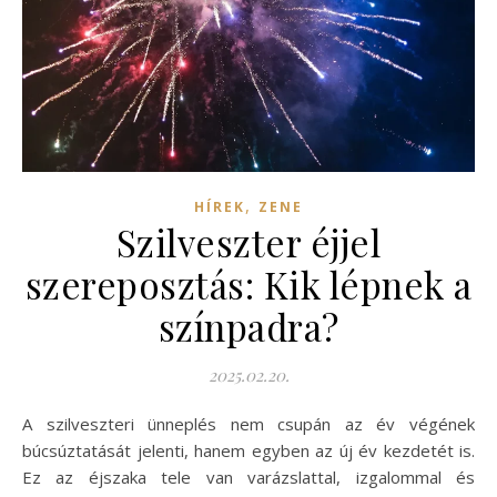
,
HÍREK
ZENE
Szilveszter éjjel
szereposztás: Kik lépnek a
színpadra?
2025.02.20.
A szilveszteri ünneplés nem csupán az év végének
búcsúztatását jelenti, hanem egyben az új év kezdetét is.
Ez az éjszaka tele van varázslattal, izgalommal és