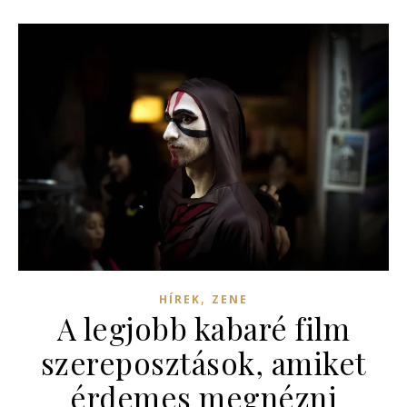
,
HÍREK
ZENE
A legjobb kabaré film
szereposztások, amiket
érdemes megnézni