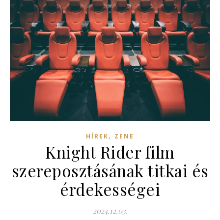
,
HÍREK
ZENE
Knight Rider film
szereposztásának titkai és
érdekességei
2024.12.03.