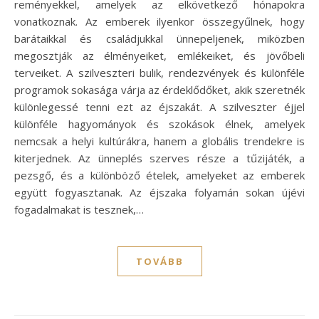
reményekkel, amelyek az elkövetkező hónapokra
vonatkoznak. Az emberek ilyenkor összegyűlnek, hogy
barátaikkal és családjukkal ünnepeljenek, miközben
megosztják az élményeiket, emlékeiket, és jövőbeli
terveiket. A szilveszteri bulik, rendezvények és különféle
programok sokasága várja az érdeklődőket, akik szeretnék
különlegessé tenni ezt az éjszakát. A szilveszter éjjel
különféle hagyományok és szokások élnek, amelyek
nemcsak a helyi kultúrákra, hanem a globális trendekre is
kiterjednek. Az ünneplés szerves része a tűzijáték, a
pezsgő, és a különböző ételek, amelyeket az emberek
együtt fogyasztanak. Az éjszaka folyamán sokan újévi
fogadalmakat is tesznek,…
TOVÁBB