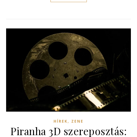
,
HÍREK
ZENE
Piranha 3D szereposztás: