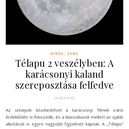
,
HÍREK
ZENE
Télapu 2 veszélyben: A
karácsonyi kaland
szereposztása felfedve
2025.03.05.
Az ünnepek közeledtével a karácsonyi filmek iránti
érdeklődés is fokozódik, és a klasszikusok mellett az újabb
alkotások is egyre nagyobb figyelmet kapnak. A „Télapu”