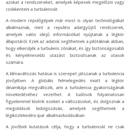
azokat a rendszereket, amelyek képesek megelőzni vagy
csökkenteni a turbulenciát.
A modern repülőgépek már most is olyan technológiákat
alkalmaznak, mint a repülési adatgyűjtő rendszerek,
amelyek valós idejű információkat nyújtanak a légkör
állapotáról. Ezek az adatok segíthetnek a pilótáknak abban,
hogy elkerüljék a turbulens zónákat, és így biztonságosabb
és kényelmesebb utazást biztosítsanak az utasok
számára.
A klímaváltozás hatásai is szerepet játszanak a turbulencia
jövőjében. A globális felmelegedés miatt a légkör
dinamikája megváltozik, ami a turbulencia gyakoriságának
növekedéséhez vezethet. A tudósok folyamatosan
figyelemmel kísérik ezeket a változásokat, és dolgoznak a
megoldások kidolgozásán, amelyek segíthetnek a
légiközlekedési ipar alkalmazkodásában.
A jövőbeli kutatások célja, hogy a turbulenciát ne csak