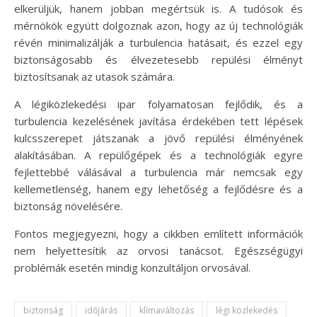
elkerüljük, hanem jobban megértsük is. A tudósok és
mérnökök együtt dolgoznak azon, hogy az új technológiák
révén minimalizálják a turbulencia hatásait, és ezzel egy
biztonságosabb és élvezetesebb repülési élményt
biztosítsanak az utasok számára.
A légiközlekedési ipar folyamatosan fejlődik, és a
turbulencia kezelésének javítása érdekében tett lépések
kulcsszerepet játszanak a jövő repülési élményének
alakításában. A repülőgépek és a technológiák egyre
fejlettebbé válásával a turbulencia már nemcsak egy
kellemetlenség, hanem egy lehetőség a fejlődésre és a
biztonság növelésére.
Fontos megjegyezni, hogy a cikkben említett információk
nem helyettesítik az orvosi tanácsot. Egészségügyi
problémák esetén mindig konzultáljon orvosával.
biztonság
időjárás
klímaváltozás
légi közlekedés