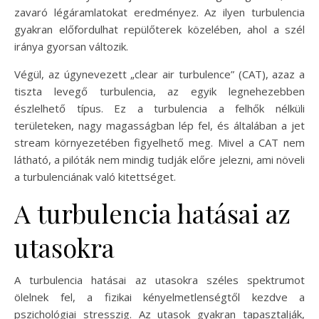
zavaró légáramlatokat eredményez. Az ilyen turbulencia
gyakran előfordulhat repülőterek közelében, ahol a szél
iránya gyorsan változik.
Végül, az úgynevezett „clear air turbulence” (CAT), azaz a
tiszta levegő turbulencia, az egyik legnehezebben
észlelhető típus. Ez a turbulencia a felhők nélküli
területeken, nagy magasságban lép fel, és általában a jet
stream környezetében figyelhető meg. Mivel a CAT nem
látható, a pilóták nem mindig tudják előre jelezni, ami növeli
a turbulenciának való kitettséget.
A turbulencia hatásai az
utasokra
A turbulencia hatásai az utasokra széles spektrumot
ölelnek fel, a fizikai kényelmetlenségtől kezdve a
pszichológiai stresszig. Az utasok gyakran tapasztalják,