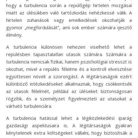
hogy a turbulencia során a repülőgép hirtelen mozgásai
miatt az ülésükben való tartózkodás nehézkessé válik. A
hirtelen zuhanások vagy emelkedések okozhatják a
gyomor „megfordulását”, ami sok ember számára ijesztő
élmény.
A turbulencia különösen nehezen viselhető lehet a
repülésben tapasztalatlan utasok számára. Számukra a
turbulencia nemcsak fizikai, hanem pszichológiai stresszt is
okozhat, mivel a repülés félelme és a kontroll elvesztése
együttesen növeli a szorongást. A légitársaságok ezért
különböző intézkedéseket alkalmaznak, hogy csökkentsék
az utasok félelmét, például az üléseket biztonságosan
rögzítik, és a személyzet figyelmezteti az utasokat a
várható turbulenciára.
A turbulencia hatással lehet a légiközlekedési iparág
gazdasági aspektusaira is. A légitársaságok gyakran
kénytelenek extra költségeket vállalni, hogy biztosítsák a