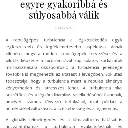
egyre gyakoribbá és
súlyosabbá válik
2025.10.11.
A repülőgépes turbulencia a légiközlekedés egyik
legfeszültebb és legfélelmetesebb aspektusa. Annak
ellenére, hogy a modern repülőgépek tervezése és a
pilóták képzése a turbulenciával kapcsolatos kockázatok
minimalizálására összpontosít, a turbulencia jelensége
továbbra is megnehezíti az utazást a levegőben. Sok utas
tapasztalja, hogy a turbulencia miatt a repülés élménye
kényelmetlen és stresszes lehet. A turbulencia okai
sokrétűek, és a légkör dinamikus viselkedéséből fakadnak,
amelyet számos tényező befolyásol, mint például a
hőmérsékletváltozások, a szélsebesség és a légnyomás.
A globális felmelegedés és a klímaváltozás hatásai is
hozzájárulhatnak a turbulencia gyakoriságának és