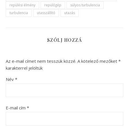
repülési élmény
repülőgép
súlyos turbulencia
turbulencia
utasszállító
utazás
SZÓLJ HOZZÁ
Az e-mail címet nem tesszük közzé.
A kötelező mezőket
*
karakterrel jelöltük
Név
*
E-mail cím
*