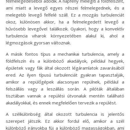
felmelegedéséből adódik. A napfény melegíti a földfelszínt,
ami miatt a levegő egyes részei felmelegednek, és a
melegebb levegő felfelé száll. Ez a mozgás turbulenciát
okoz, különösen akkor, ha a felmelegedett levegő a
hűvösebb levegővel találkozik. Gyakori, hogy a konvektív
turbulencia viharok környezetében alakul ki, ahol a
légmozgások gyorsan változnak.
A másik fontos típus a mechanikai turbulencia, amely a
földfelszín és a különböző akadályok, például hegyek,
épületek vagy fák által okozott légáramlatok zavarásából
ered. Az ilyen típusú turbulenciát gyakran tapasztalják,
amikor a repülőgépek alacsonyan repülnek, például a
felszállás vagy a leszállás során. A pilóták általában
tisztában vannak a repülési útvonaluk mentén található
akadályokkal, és ennek megfelelően tervezik a repülést.
A szélkülönbség által okozott turbulencia is jelentős
szerepet játszik. Ez akkor fordul elő, amikor a szél
különböző irányokba fúj a különböző magasságokban, ami