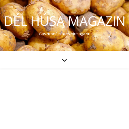
DÉL HÚSA MAGAZIN
Gasztronómiai és hírmagazin