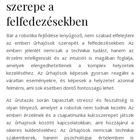
szerepe a
felfedezésekben
Bár a robotika fejlődése lenyűgöző, nem szabad elfelejteni
az emberi űrhajósok szerepét a felfedezésekben. Az
emberi jelenlét nemcsak a technikai tudást, hanem az
érzelmi intelligenciát és az intuíciót is magában foglalja,
amelyek elengedhetetlenek a komplex helyzetek
kezeléséhez. Az űrhajósok képesek gyorsan reagálni a
váratlan eseményekre, és képesek a helyzetet azonnal
felmérni, ami sok esetben döntő fontosságú lehet.
Az űrutazás során tapasztalt stressz és feszültség is
olyan tényező, amelyet a robotok nem tudnak kezelni. Az
emberi érzelmek és a csapatmunka kulcsszerepet játszik
az űrhajósok közötti kapcsolatokban, ami hozzájárul a
sikeres küldetésekhez. Az űrhajósok nemcsak technikai
szakemberek, hanem pszichológiai értelemben is