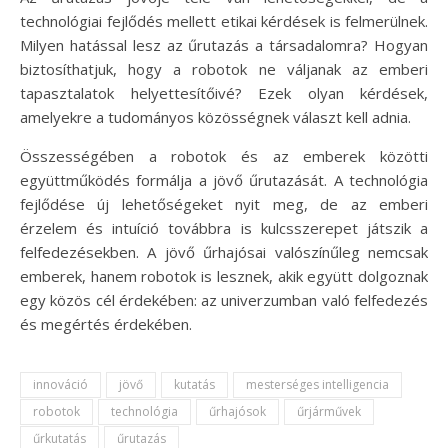
technológiai fejlődés mellett etikai kérdések is felmerülnek.
Milyen hatással lesz az űrutazás a társadalomra? Hogyan
biztosíthatjuk, hogy a robotok ne váljanak az emberi
tapasztalatok helyettesítőivé? Ezek olyan kérdések,
amelyekre a tudományos közösségnek választ kell adnia.
Összességében a robotok és az emberek közötti
együttműködés formálja a jövő űrutazását. A technológia
fejlődése új lehetőségeket nyit meg, de az emberi
érzelem és intuíció továbbra is kulcsszerepet játszik a
felfedezésekben. A jövő űrhajósai valószínűleg nemcsak
emberek, hanem robotok is lesznek, akik együtt dolgoznak
egy közös cél érdekében: az univerzumban való felfedezés
és megértés érdekében.
innováció
jövő
kutatás
mesterséges intelligencia
robotok
technológia
űrhajósok
űrjárművek
űrkutatás
űrutazás