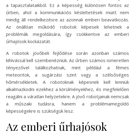
a tapasztalataikból. Ez a képesség különösen fontos az
űrben, ahol a kommunikációs késleltetések miatt nem
mindig áll rendelkezésre az azonnali emberi beavatkozás.
Az önállóan működő robotok képesek lehetnek a
problémák megoldására, így csökkentve az emberi
űrhajósok kockázatát.
A robotok jövőbeli fejlődése során azonban számos
kihívással kell szembenézniük. Az űrben számos ismeretlen
tényezővel találkozhatnak, mint például a fémes
meteoritok, a sugárzási szint vagy a szélsőséges
hőmérsékletek. A robotoknak képesnek kell lenniük
alkalmazkodni ezekhez a körülményekhez, és megfelelően
reagálni a váratlan helyzetekre. A jövő robotjainak nemcsak
a műszaki tudásra, hanem a problémamegoldó
képességekre is szükségük lesz.
Az emberi űrhajósok