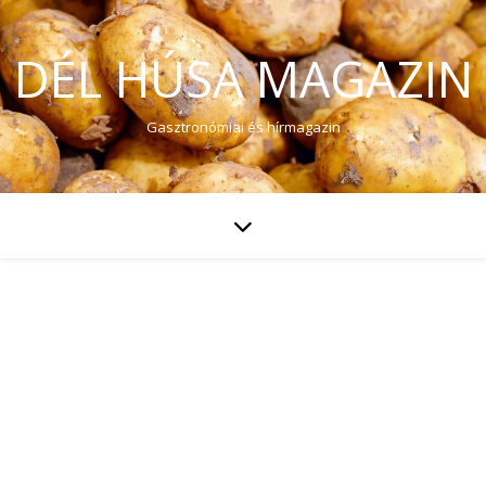
DÉL HÚSA MAGAZIN
Gasztronómiai és hírmagazin