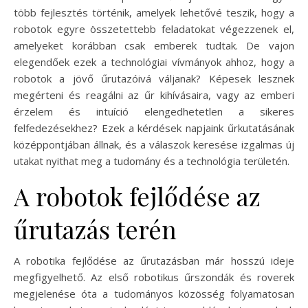
több fejlesztés történik, amelyek lehetővé teszik, hogy a
robotok egyre összetettebb feladatokat végezzenek el,
amelyeket korábban csak emberek tudtak. De vajon
elegendőek ezek a technológiai vívmányok ahhoz, hogy a
robotok a jövő űrutazóivá váljanak? Képesek lesznek
megérteni és reagálni az űr kihívásaira, vagy az emberi
érzelem és intuíció elengedhetetlen a sikeres
felfedezésekhez? Ezek a kérdések napjaink űrkutatásának
középpontjában állnak, és a válaszok keresése izgalmas új
utakat nyithat meg a tudomány és a technológia területén.
A robotok fejlődése az
űrutazás terén
A robotika fejlődése az űrutazásban már hosszú ideje
megfigyelhető. Az első robotikus űrszondák és roverek
megjelenése óta a tudományos közösség folyamatosan