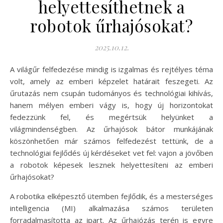
helyettesíthetnek a
robotok űrhajósokat?
2025.10.12.
A világűr felfedezése mindig is izgalmas és rejtélyes téma
volt, amely az emberi képzelet határait feszegeti. Az
űrutazás nem csupán tudományos és technológiai kihívás,
hanem mélyen emberi vágy is, hogy új horizontokat
fedezzünk fel, és megértsük helyünket a
világmindenségben. Az űrhajósok bátor munkájának
köszönhetően már számos felfedezést tettünk, de a
technológiai fejlődés új kérdéseket vet fel: vajon a jövőben
a robotok képesek lesznek helyettesíteni az emberi
űrhajósokat?
A robotika elképesztő ütemben fejlődik, és a mesterséges
intelligencia (MI) alkalmazása számos területen
forradalmasította az ipart. Az űrhajózás terén is egyre