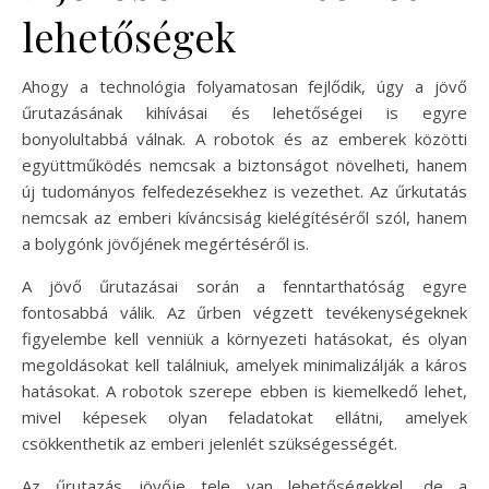
lehetőségek
Ahogy a technológia folyamatosan fejlődik, úgy a jövő
űrutazásának kihívásai és lehetőségei is egyre
bonyolultabbá válnak. A robotok és az emberek közötti
együttműködés nemcsak a biztonságot növelheti, hanem
új tudományos felfedezésekhez is vezethet. Az űrkutatás
nemcsak az emberi kíváncsiság kielégítéséről szól, hanem
a bolygónk jövőjének megértéséről is.
A jövő űrutazásai során a fenntarthatóság egyre
fontosabbá válik. Az űrben végzett tevékenységeknek
figyelembe kell venniük a környezeti hatásokat, és olyan
megoldásokat kell találniuk, amelyek minimalizálják a káros
hatásokat. A robotok szerepe ebben is kiemelkedő lehet,
mivel képesek olyan feladatokat ellátni, amelyek
csökkenthetik az emberi jelenlét szükségességét.
Az űrutazás jövője tele van lehetőségekkel, de a