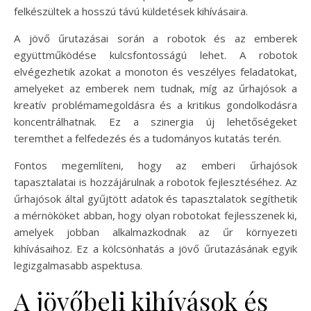
felkészültek a hosszú távú küldetések kihívásaira.
A jövő űrutazásai során a robotok és az emberek
együttműködése kulcsfontosságú lehet. A robotok
elvégezhetik azokat a monoton és veszélyes feladatokat,
amelyeket az emberek nem tudnak, míg az űrhajósok a
kreatív problémamegoldásra és a kritikus gondolkodásra
koncentrálhatnak. Ez a szinergia új lehetőségeket
teremthet a felfedezés és a tudományos kutatás terén.
Fontos megemlíteni, hogy az emberi űrhajósok
tapasztalatai is hozzájárulnak a robotok fejlesztéséhez. Az
űrhajósok által gyűjtött adatok és tapasztalatok segíthetik
a mérnököket abban, hogy olyan robotokat fejlesszenek ki,
amelyek jobban alkalmazkodnak az űr környezeti
kihívásaihoz. Ez a kölcsönhatás a jövő űrutazásának egyik
legizgalmasabb aspektusa.
A jövőbeli kihívások és