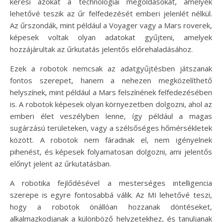
keresi azokat a technológiai megoldásokat, amelyek
lehetővé teszik az űr felfedezését emberi jelenlét nélkül.
Az űrszondák, mint például a Voyager vagy a Mars roverek,
képesek voltak olyan adatokat gyűjteni, amelyek
hozzájárultak az űrkutatás jelentős előrehaladásához.
Ezek a robotok nemcsak az adatgyűjtésben játszanak
fontos szerepet, hanem a nehezen megközelíthető
helyszínek, mint például a Mars felszínének felfedezésében
is. A robotok képesek olyan környezetben dolgozni, ahol az
emberi élet veszélyben lenne, így például a magas
sugárzású területeken, vagy a szélsőséges hőmérsékletek
között. A robotok nem fáradnak el, nem igényelnek
pihenést, és képesek folyamatosan dolgozni, ami jelentős
előnyt jelent az űrkutatásban.
A robotika fejlődésével a mesterséges intelligencia
szerepe is egyre fontosabbá válik. Az MI lehetővé teszi,
hogy a robotok önállóan hozzanak döntéseket,
alkalmazkodjanak a különböző helyzetekhez, és tanuljanak