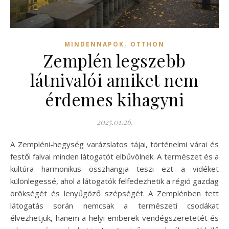
,
MINDENNAPOK
OTTHON
Zemplén legszebb
látnivalói amiket nem
érdemes kihagyni
2025.01.26.
A Zempléni-hegység varázslatos tájai, történelmi várai és
festői falvai minden látogatót elbűvölnek. A természet és a
kultúra harmonikus összhangja teszi ezt a vidéket
különlegessé, ahol a látogatók felfedezhetik a régió gazdag
örökségét és lenyűgöző szépségét. A Zemplénben tett
látogatás során nemcsak a természeti csodákat
élvezhetjük, hanem a helyi emberek vendégszeretetét és