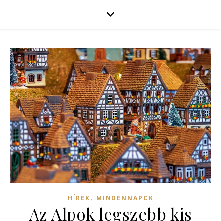
,
HÍREK
MINDENNAPOK
Az Alpok legszebb kis