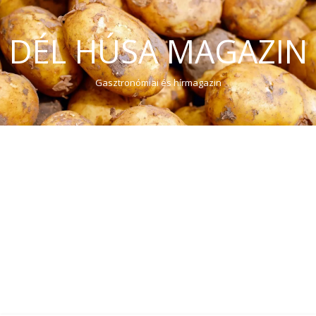
DÉL HÚSA MAGAZIN
Gasztronómiai és hírmagazin