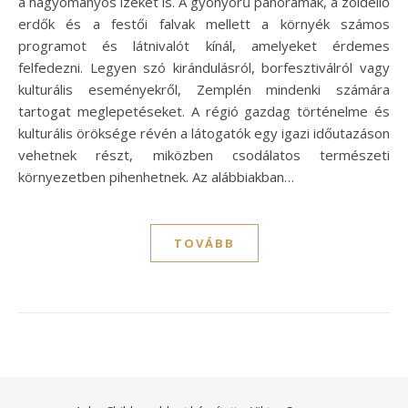
a hagyományos ízeket is. A gyönyörű panorámák, a zöldellő
erdők és a festői falvak mellett a környék számos
programot és látnivalót kínál, amelyeket érdemes
felfedezni. Legyen szó kirándulásról, borfesztiválról vagy
kulturális eseményekről, Zemplén mindenki számára
tartogat meglepetéseket. A régió gazdag történelme és
kulturális öröksége révén a látogatók egy igazi időutazáson
vehetnek részt, miközben csodálatos természeti
környezetben pihenhetnek. Az alábbiakban…
TOVÁBB