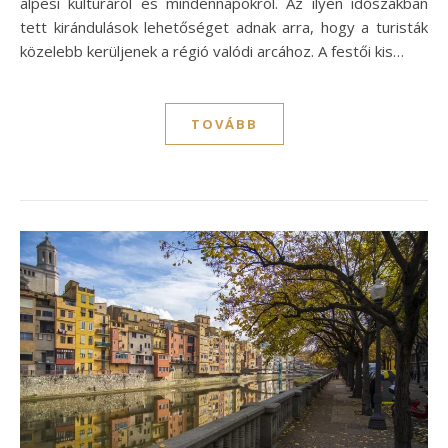
alpesi kultúráról és mindennapokról. Az ilyen időszakban
tett kirándulások lehetőséget adnak arra, hogy a turisták
közelebb kerüljenek a régió valódi arcához. A festői kis…
TOVÁBB