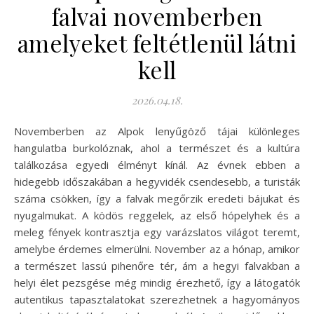
falvai novemberben
amelyeket feltétlenül látni
kell
2026.04.18.
Novemberben az Alpok lenyűgöző tájai különleges
hangulatba burkolóznak, ahol a természet és a kultúra
találkozása egyedi élményt kínál. Az évnek ebben a
hidegebb időszakában a hegyvidék csendesebb, a turisták
száma csökken, így a falvak megőrzik eredeti bájukat és
nyugalmukat. A ködös reggelek, az első hópelyhek és a
meleg fények kontrasztja egy varázslatos világot teremt,
amelybe érdemes elmerülni. November az a hónap, amikor
a természet lassú pihenőre tér, ám a hegyi falvakban a
helyi élet pezsgése még mindig érezhető, így a látogatók
autentikus tapasztalatokat szerezhetnek a hagyományos