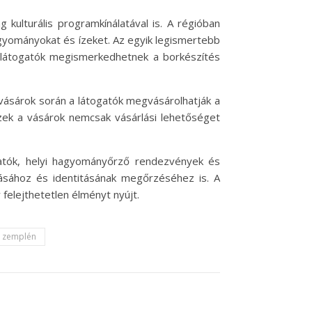
kulturális programkínálatával is. A régióban
agyományokat és ízeket. Az egyik legismertebb
a látogatók megismerkedhetnek a borkészítés
vásárok során a látogatók megvásárolhatják a
Ezek a vásárok nemcsak vásárlási lehetőséget
tatók, helyi hagyományőrző rendezvények és
ásához és identitásának megőrzéséhez is. A
felejthetetlen élményt nyújt.
zemplén