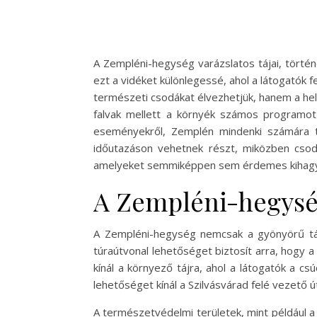
A Zempléni-hegység varázslatos tájai, történ
ezt a vidéket különlegessé, ahol a látogatók
természeti csodákat élvezhetjük, hanem a he
falvak mellett a környék számos programot é
eseményekről, Zemplén mindenki számára t
időutazáson vehetnek részt, miközben csodá
amelyeket semmiképpen sem érdemes kihagyn
A Zempléni-hegysé
A Zempléni-hegység nemcsak a gyönyörű tája
túraútvonal lehetőséget biztosít arra, hogy
kínál a környező tájra, ahol a látogatók a 
lehetőséget kínál a Szilvásvárad felé vezető 
A természetvédelmi területek, mint például a 