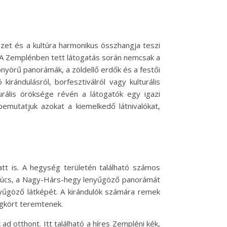
szet és a kultúra harmonikus összhangja teszi
. A Zemplénben tett látogatás során nemcsak a
yörű panorámák, a zöldellő erdők és a festői
rándulásról, borfesztiválról vagy kulturális
ális öröksége révén a látogatók egy igazi
emutatjuk azokat a kiemelkedő látnivalókat,
tt is. A hegység területén található számos
 csúcs, a Nagy-Hárs-hegy lenyűgöző panorámát
nyűgöző látképét. A kirándulók számára remek
égkört teremtenek.
d otthont. Itt található a híres Zempléni kék,