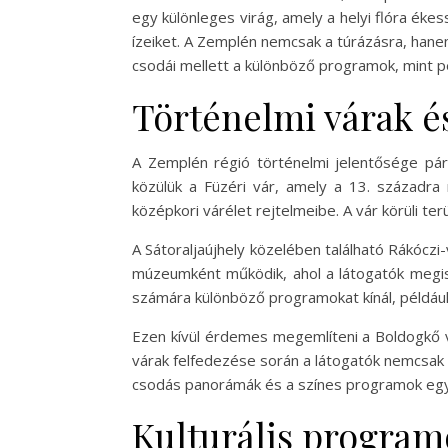
egy különleges virág, amely a helyi flóra éke
ízeiket. A Zemplén nemcsak a túrázásra, hanem
csodái mellett a különböző programok, mint p
Történelmi várak é
A Zemplén régió történelmi jelentősége pára
közülük a Füzéri vár, amely a 13. századra 
középkori várélet rejtelmeibe. A vár körüli terü
A Sátoraljaújhely közelében található Rákóczi
múzeumként működik, ahol a látogatók megism
számára különböző programokat kínál, példáu
Ezen kívül érdemes megemlíteni a Boldogkő v
várak felfedezése során a látogatók nemcsak
csodás panorámák és a színes programok egy
Kulturális programo