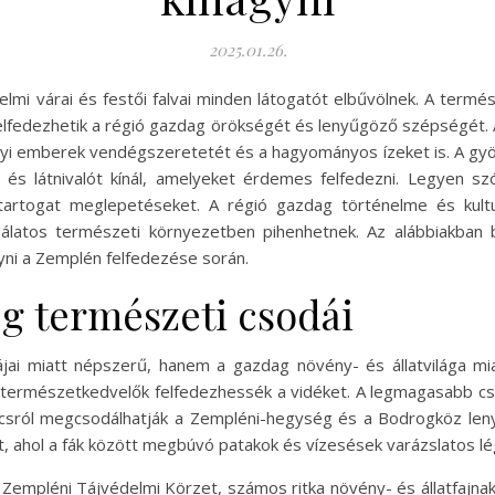
2025.01.26.
elmi várai és festői falvai minden látogatót elbűvölnek. A termé
 felfedezhetik a régió gazdag örökségét és lenyűgöző szépségét
lyi emberek vendégszeretetét és a hagyományos ízeket is. A gyön
s látnivalót kínál, amelyeket érdemes felfedezni. Legyen szó ki
artogat meglepetéseket. A régió gazdag történelme és kultur
latos természeti környezetben pihenhetnek. Az alábbiakban b
i a Zemplén felfedezése során.
g természeti csodái
i miatt népszerű, hanem a gazdag növény- és állatvilága mia
 a természetkedvelők felfedezhessék a vidéket. A legmagasabb
csúcsról megcsodálhatják a Zempléni-hegység és a Bodrogköz le
út, ahol a fák között megbúvó patakok és vízesések varázslatos l
Zempléni Tájvédelmi Körzet, számos ritka növény- és állatfajnak a