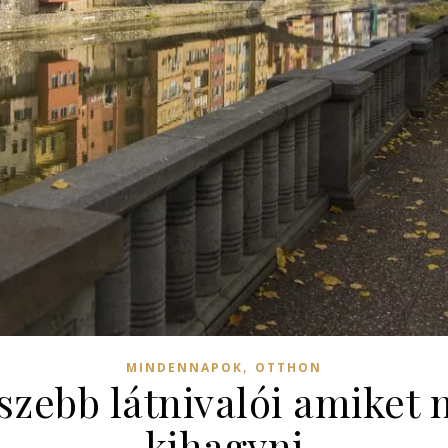
,
MINDENNAPOK
OTTHON
szebb látnivalói amiket
kihagyni