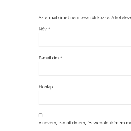
Az e-mail címet nem tesszük közzé.
A kötele
Név
*
E-mail cím
*
Honlap
A nevem, e-mail címem, és weboldalcímem m