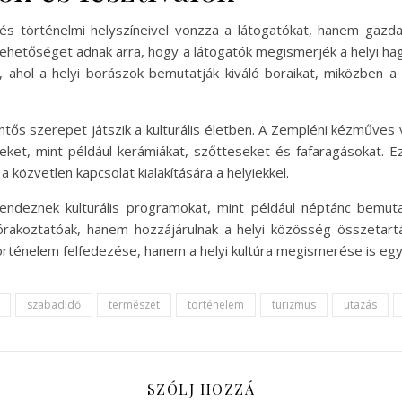
történelmi helyszíneivel vonzza a látogatókat, hanem gazdag 
lehetőséget adnak arra, hogy a látogatók megismerjék a helyi h
, ahol a helyi borászok bemutatják kiváló boraikat, miközben 
tős szerepet játszik a kulturális életben. A Zempléni kézműves 
keket, mint például kerámiákat, szőtteseket és fafaragásokat. 
közvetlen kapcsolat kialakítására a helyiekkel.
rendeznek kulturális programokat, mint például néptánc bemu
akoztatóak, hanem hozzájárulnak a helyi közösség összetart
örténelem felfedezése, hanem a helyi kultúra megismerése is egy 
szabadidő
természet
történelem
turizmus
utazás
SZÓLJ HOZZÁ