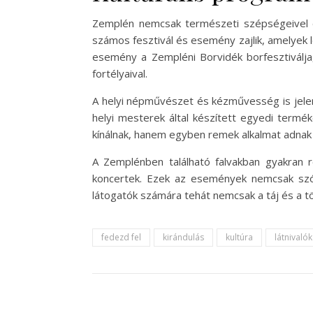
Zemplén nemcsak természeti szépségeivel és 
számos fesztivál és esemény zajlik, amelyek 
esemény a Zempléni Borvidék borfesztiválja
fortélyaival.
A helyi népművészet és kézművesség is jelen
helyi mesterek által készített egyedi termé
kínálnak, hanem egyben remek alkalmat adnak a 
A Zemplénben található falvakban gyakran 
koncertek. Ezek az események nemcsak szór
látogatók számára tehát nemcsak a táj és a t
fedezd fel
kirándulás
kultúra
látnivalók