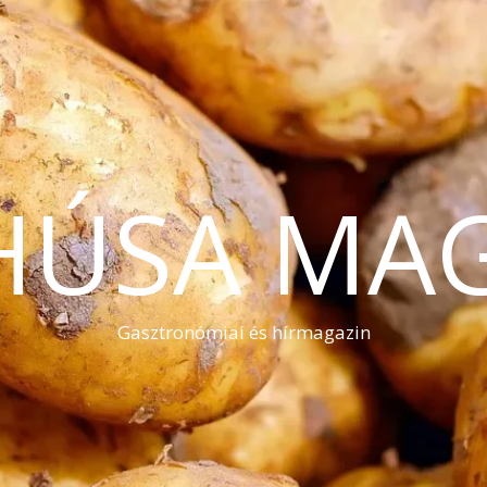
HÚSA MA
Gasztronómiai és hírmagazin