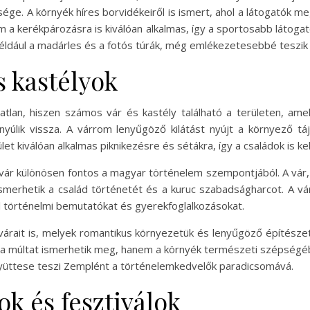
ssége. A környék híres borvidékeiről is ismert, ahol a látogatók 
 a kerékpározásra is kiválóan alkalmas, így a sportosabb látogat
éldául a madárles és a fotós túrák, még emlékezetesebbé teszik 
s kastélyok
tlan, hiszen számos vár és kastély található a területen, am
nyúlik vissza. A várrom lenyűgöző kilátást nyújt a környező tá
let kiválóan alkalmas piknikezésre és sétákra, így a családok is kel
-vár különösen fontos a magyar történelem szempontjából. A vár,
erhetik a család történetét és a kuruc szabadságharcot. A vár
l történelmi bemutatókat és gyerekfoglalkozásokat.
árait is, melyek romantikus környezetük és lenyűgöző építészet
 a múltat ismerhetik meg, hanem a környék természeti szépségéb
üttese teszi Zemplént a történelemkedvelők paradicsomává.
k és fesztiválok