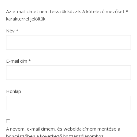
Az e-mail címet nem tesszük közzé.
A kötelező mezőket
*
karakterrel jelöltük
Név
*
E-mail cím
*
Honlap
A nevem, e-mail címem, és weboldalcímem mentése a
böngészőben a következő hozzászólásomhoz.