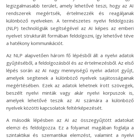
legizgalmasabb terület, amely lehetővé teszi, hogy az AI
rendszerek megértsék, értelmezzék és reagáljanak
különböző nyelveken. A természetes nyelvi feldolgozás
(NLP) technológiák segítségével az AI képes az emberi
nyelvet strukturált formában feldolgozni, így lehetővé téve
a hatékony kommunikációt.
Az NLP alapvetően három fő lépésből áll: a nyelvi adatok
gyűjtéséből, a feldolgozásból és az értelmezésből. Az első
lépés során az AI nagy mennyiségű nyelvi adatot gyűjt,
amelyek segítenek a különböző nyelvek sajátosságainak
megértésében. Ezek az adatok lehetnek írott szövegek,
beszélt nyelvi minták vagy akár nyelvi korpuszok is,
amelyek lehetővé teszik az AI számára a különböző
nyelvek közötti kapcsolatok feltérképezését.
A második lépésben az AI az összegyűjtött adatokat
elemzi és feldolgozza. Ez a folyamat magában foglalja a
szintaktikai és szemantikai elemzést, valamint a nyelvi