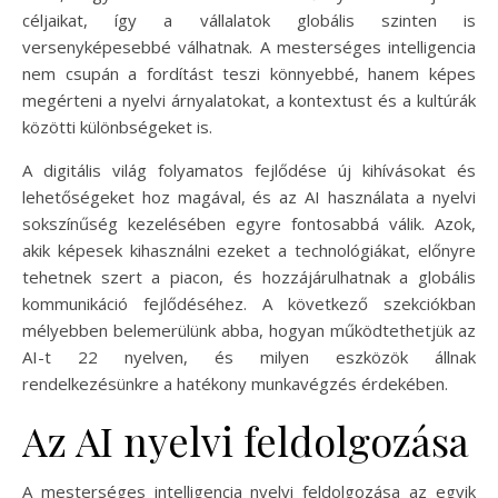
céljaikat, így a vállalatok globális szinten is
versenyképesebbé válhatnak. A mesterséges intelligencia
nem csupán a fordítást teszi könnyebbé, hanem képes
megérteni a nyelvi árnyalatokat, a kontextust és a kultúrák
közötti különbségeket is.
A digitális világ folyamatos fejlődése új kihívásokat és
lehetőségeket hoz magával, és az AI használata a nyelvi
sokszínűség kezelésében egyre fontosabbá válik. Azok,
akik képesek kihasználni ezeket a technológiákat, előnyre
tehetnek szert a piacon, és hozzájárulhatnak a globális
kommunikáció fejlődéséhez. A következő szekciókban
mélyebben belemerülünk abba, hogyan működtethetjük az
AI-t 22 nyelven, és milyen eszközök állnak
rendelkezésünkre a hatékony munkavégzés érdekében.
Az AI nyelvi feldolgozása
A mesterséges intelligencia nyelvi feldolgozása az egyik