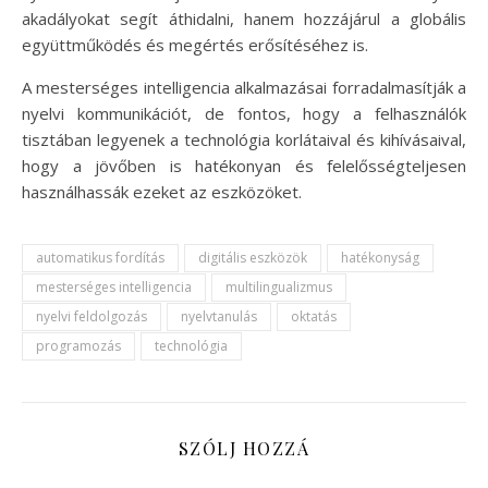
akadályokat segít áthidalni, hanem hozzájárul a globális
együttműködés és megértés erősítéséhez is.
A mesterséges intelligencia alkalmazásai forradalmasítják a
nyelvi kommunikációt, de fontos, hogy a felhasználók
tisztában legyenek a technológia korlátaival és kihívásaival,
hogy a jövőben is hatékonyan és felelősségteljesen
használhassák ezeket az eszközöket.
automatikus fordítás
digitális eszközök
hatékonyság
mesterséges intelligencia
multilingualizmus
nyelvi feldolgozás
nyelvtanulás
oktatás
programozás
technológia
SZÓLJ HOZZÁ