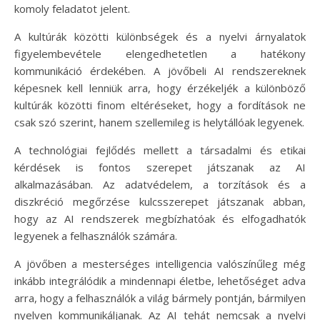
komoly feladatot jelent.
A kultúrák közötti különbségek és a nyelvi árnyalatok
figyelembevétele elengedhetetlen a hatékony
kommunikáció érdekében. A jövőbeli AI rendszereknek
képesnek kell lenniük arra, hogy érzékeljék a különböző
kultúrák közötti finom eltéréseket, hogy a fordítások ne
csak szó szerint, hanem szellemileg is helytállóak legyenek.
A technológiai fejlődés mellett a társadalmi és etikai
kérdések is fontos szerepet játszanak az AI
alkalmazásában. Az adatvédelem, a torzítások és a
diszkréció megőrzése kulcsszerepet játszanak abban,
hogy az AI rendszerek megbízhatóak és elfogadhatók
legyenek a felhasználók számára.
A jövőben a mesterséges intelligencia valószínűleg még
inkább integrálódik a mindennapi életbe, lehetőséget adva
arra, hogy a felhasználók a világ bármely pontján, bármilyen
nyelven kommunikáljanak. Az AI tehát nemcsak a nyelvi