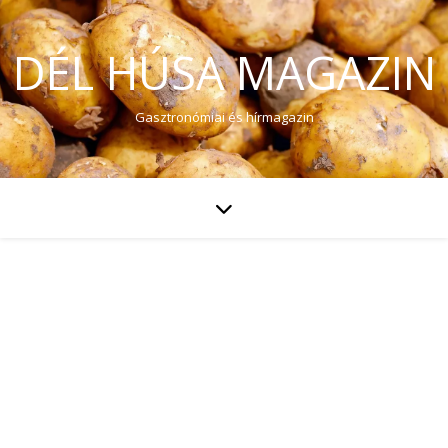
DÉL HÚSA MAGAZIN
Gasztronómiai és hírmagazin