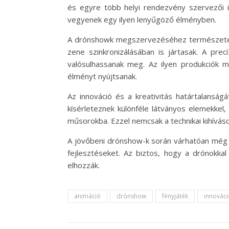
és egyre több helyi rendezvény szervezői i
vegyenek egy ilyen lenyűgöző élményben.
A drónshowk megszervezéséhez természetes
zene szinkronizálásában is jártasak. A pr
valósulhassanak meg. Az ilyen produkciók 
élményt nyújtsanak.
Az innováció és a kreativitás határtalansá
kísérleteznek különféle látványos elemekkel
műsorokba. Ezzel nemcsak a technikai kihívás
A jövőbeni drónshow-k során várhatóan még n
fejlesztéseket. Az biztos, hogy a drónokka
elhozzák.
animáció
drónshow
fényjáték
innováci