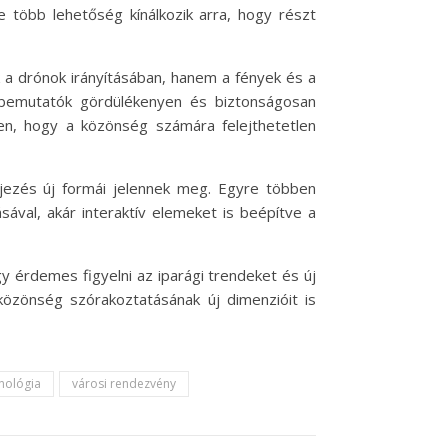
 több lehetőség kínálkozik arra, hogy részt
drónok irányításában, hanem a fények és a
a bemutatók gördülékenyen és biztonságosan
en, hogy a közönség számára felejthetetlen
ejezés új formái jelennek meg. Egyre többen
ával, akár interaktív elemeket is beépítve a
 érdemes figyelni az iparági trendeket és új
közönség szórakoztatásának új dimenzióit is
nológia
városi rendezvény