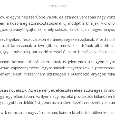
2025.07.05.
yshow-k egyre népszerűbbé váltak, és számos városban nagy vo
anem a közönség szórakoztatásának új módját is kínálják. A dr
űgöző látványt nyújtanak, amely sokszor felülmúlja a hagyományos
zvényeken, fesztiválokon és ünnepségeken zajlanak. A technoló
tákat láthassanak a levegőben, amelyek a drónok által kiboc
 így a műsorok pontos időzítéssel és koordinációval valósulnak 
anem környezetbarát alternatívát is jelentenek a hagyományos
nak zajszennyezést, egyre inkább helyettesítik a pirotechni
rhet jelent, hiszen nem szükséges a különböző anyagok felhas
tosan növekszik. Az események elkészítéséhez szükséges drónok
egy-egy előadásban. Az ilyen nagy léptékű produkciók különösen
g nagyobb érdeklődést generálva a következő rendezvények irán
w-k nemcsak a nagyvárosokban, hanem kisebb településeken is m