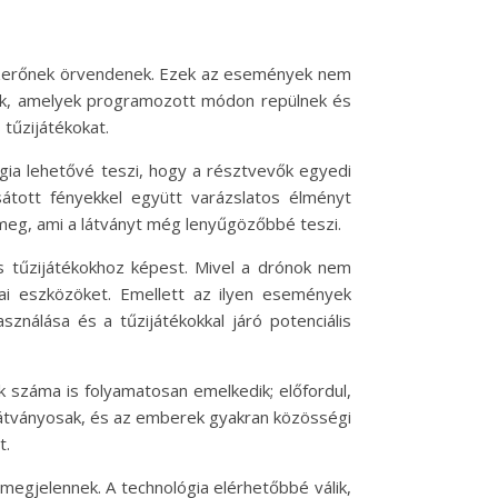
nzerőnek örvendenek. Ezek az események nem
ónok, amelyek programozott módon repülnek és
 tűzijátékokat.
gia lehetővé teszi, hogy a résztvevők egyedi
sátott fényekkel együtt varázslatos élményt
meg, ami a látványt még lenyűgözőbbé teszi.
 tűzijátékokhoz képest. Mivel a drónok nem
kai eszközöket. Emellett az ilyen események
ználása és a tűzijátékokkal járó potenciális
 száma is folyamatosan emelkedik; előfordul,
 látványosak, és az emberek gyakran közösségi
t.
egjelennek. A technológia elérhetőbbé válik,