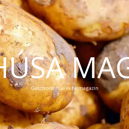
HÚSA MA
Gasztronómiai és hírmagazin