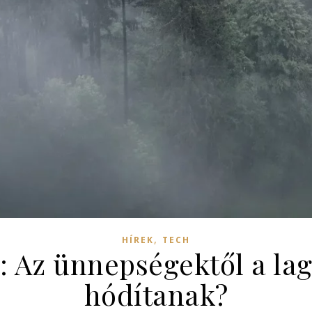
,
HÍREK
TECH
 Az ünnepségektől a lagz
hódítanak?