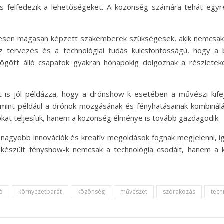
s felfedezik a lehetőségeket. A közönség számára tehát egyre
en magasan képzett szakemberek szükségesek, akik nemcsak a 
ecíz tervezés és a technológiai tudás kulcsfontosságú, hogy 
mögött álló csapatok gyakran hónapokig dolgoznak a részletek
gát is jól példázza, hogy a drónshow-k esetében a művészi kif
, mint például a drónok mozgásának és fényhatásainak kombinálás
okat teljesítik, hanem a közönség élménye is tovább gazdagodik.
agyobb innovációk és kreatív megoldások fognak megjelenni, így
l készült fényshow-k nemcsak a technológia csodáit, hanem a 
ó
környezetbarát
közönség
művészet
szórakozás
tech