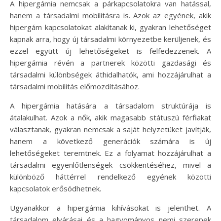
A hipergámia nemcsak a párkapcsolatokra van hatással,
hanem a társadalmi mobilitásra is. Azok az egyének, akik
hipergám kapcsolatokat alakítanak ki, gyakran lehetőséget
kapnak arra, hogy új társadalmi környezetbe kerüljenek, és
ezzel együtt új lehetőségeket is felfedezzenek. A
hipergámia révén a partnerek közötti gazdasági és
társadalmi különbségek áthidalhatók, ami hozzájárulhat a
társadalmi mobilitás előmozdításához.
A hipergámia hatására a társadalom struktúrája is
átalakulhat. Azok a nők, akik magasabb státuszú férfiakat
választanak, gyakran nemcsak a saját helyzetüket javítják,
hanem a következő generációk számára is új
lehetőségeket teremtnek. Ez a folyamat hozzájárulhat a
társadalmi egyenlőtlenségek csökkentéséhez, mivel a
különböző háttérrel rendelkező egyének közötti
kapcsolatok erősödhetnek.
Ugyanakkor a hipergámia kihívásokat is jelenthet. A
társadalom elvárásai és a hagyományos nemi szerepek