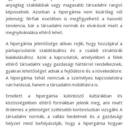
anyagilag stabilabbak vagy magasabb társadalmi rangot
képviselnek. Azonban a hipergámia nem kizárólag női
jelenség; férfiak esetében is megfigyelhető a hasonló
tendencia, bár a társadalmi normák és elvárások miatt a
megnyilvánulása eltérő lehet.
A hipergámia jelentősége abban rejlik, hogy hozzájárul a
párkapcsolatok stabilitásához és a családi struktúrák
kialakulásához. Azok a kapcsolatok, amelyekben a felek
eltérő társadalmi vagy gazdasági háttérrel rendelkeznek,
gyakran lehetőséget adnak a fejlődésre és a növekedésre.
A hipergámia tehát nemcsak a személyes kapcsolatokra
van hatással, hanem a társadalmi mobilitásra is.
Emellett a hipergámia különböző kultúrákban és
közösségekben eltérő formákban jelenik meg, ami miatt
érdemes a jelenséget szélesebb kontextusban vizsgálni. A
társadalmi normák, a vallási hiedelmek és a gazdasági
helyzet mind befolyásolják, hogy a hipergámia hogyan