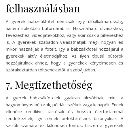
felhasználásban
A gyerek babzsákfotel nemcsak egy ülőalkalmatosság,
hanem sokoldalú bútordarab is. Használható olvasáshoz,
tévézéshez, videójátékokhoz, vagy akár csak a pihenéshez
is. A gyerekek szabadon választhatják meg, hogyan és
mikor használják a fotelt, így a babzsákfotel hozzájárul a
gyerekek aktív életmódjához. Az ilyen típusú bútorok
hozzájárulnak ahhoz, hogy a gyerekek kényelmesen és
szórakoztatóan töltsenek időt a szobájukban.
7. Megfizethetőség
A gyerek babzsákfotelek gyakran olcsóbbak, mint a
hagyományos bútorok, például székek vagy kanapék. Ennek
ellenére rendkívül tartósak és hosszú élettartammal
rendelkeznek, így remek befektetésnek bizonyulnak. A
szülők számára ez különösen fontos, hiszen a gyerekek