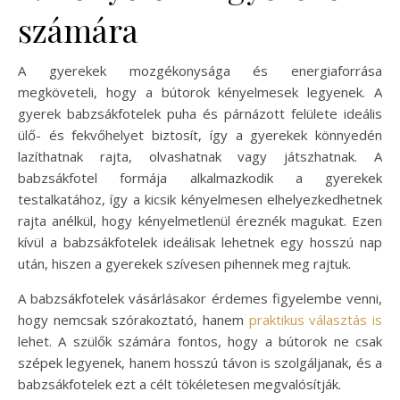
számára
A gyerekek mozgékonysága és energiaforrása
megköveteli, hogy a bútorok kényelmesek legyenek. A
gyerek babzsákfotelek puha és párnázott felülete ideális
ülő- és fekvőhelyet biztosít, így a gyerekek könnyedén
lazíthatnak rajta, olvashatnak vagy játszhatnak. A
babzsákfotel formája alkalmazkodik a gyerekek
testalkatához, így a kicsik kényelmesen elhelyezkedhetnek
rajta anélkül, hogy kényelmetlenül éreznék magukat. Ezen
kívül a babzsákfotelek ideálisak lehetnek egy hosszú nap
után, hiszen a gyerekek szívesen pihennek meg rajtuk.
A babzsákfotelek vásárlásakor érdemes figyelembe venni,
hogy nemcsak szórakoztató, hanem
praktikus választás is
lehet. A szülők számára fontos, hogy a bútorok ne csak
szépek legyenek, hanem hosszú távon is szolgáljanak, és a
babzsákfotelek ezt a célt tökéletesen megvalósítják.