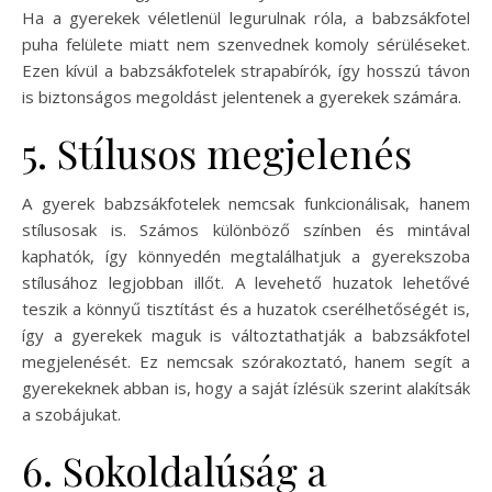
Ha a gyerekek véletlenül legurulnak róla, a babzsákfotel
puha felülete miatt nem szenvednek komoly sérüléseket.
Ezen kívül a babzsákfotelek strapabírók, így hosszú távon
is biztonságos megoldást jelentenek a gyerekek számára.
5. Stílusos megjelenés
A gyerek babzsákfotelek nemcsak funkcionálisak, hanem
stílusosak is. Számos különböző színben és mintával
kaphatók, így könnyedén megtalálhatjuk a gyerekszoba
stílusához legjobban illőt. A levehető huzatok lehetővé
teszik a könnyű tisztítást és a huzatok cserélhetőségét is,
így a gyerekek maguk is változtathatják a babzsákfotel
megjelenését. Ez nemcsak szórakoztató, hanem segít a
gyerekeknek abban is, hogy a saját ízlésük szerint alakítsák
a szobájukat.
6. Sokoldalúság a