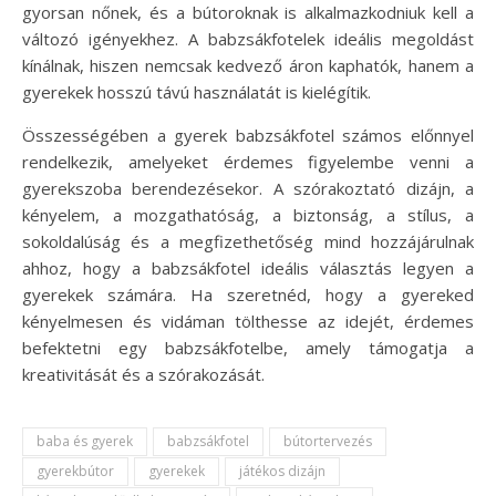
gyorsan nőnek, és a bútoroknak is alkalmazkodniuk kell a
változó igényekhez. A babzsákfotelek ideális megoldást
kínálnak, hiszen nemcsak kedvező áron kaphatók, hanem a
gyerekek hosszú távú használatát is kielégítik.
Összességében a gyerek babzsákfotel számos előnnyel
rendelkezik, amelyeket érdemes figyelembe venni a
gyerekszoba berendezésekor. A szórakoztató dizájn, a
kényelem, a mozgathatóság, a biztonság, a stílus, a
sokoldalúság és a megfizethetőség mind hozzájárulnak
ahhoz, hogy a babzsákfotel ideális választás legyen a
gyerekek számára. Ha szeretnéd, hogy a gyereked
kényelmesen és vidáman tölthesse az idejét, érdemes
befektetni egy babzsákfotelbe, amely támogatja a
kreativitását és a szórakozását.
baba és gyerek
babzsákfotel
bútortervezés
gyerekbútor
gyerekek
játékos dizájn