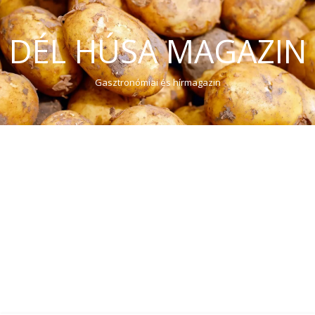
DÉL HÚSA MAGAZIN
Gasztronómiai és hírmagazin