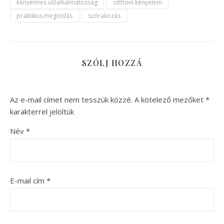
kényelmes ülőalkalmatosság
otthoni kényelem
praktikus megoldás
szórakozás
SZÓLJ HOZZÁ
Az e-mail címet nem tesszük közzé.
A kötelező mezőket
*
karakterrel jelöltük
Név
*
E-mail cím
*