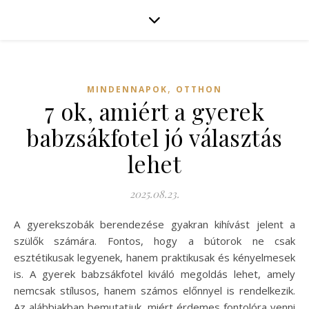
,
MINDENNAPOK
OTTHON
7 ok, amiért a gyerek
babzsákfotel jó választás
lehet
2025.08.23.
A gyerekszobák berendezése gyakran kihívást jelent a
szülők számára. Fontos, hogy a bútorok ne csak
esztétikusak legyenek, hanem praktikusak és kényelmesek
is. A gyerek babzsákfotel kiváló megoldás lehet, amely
nemcsak stílusos, hanem számos előnnyel is rendelkezik.
Az alábbiakban bemutatjuk, miért érdemes fontolóra venni