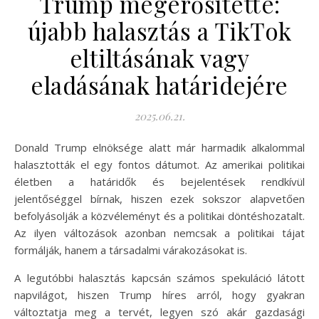
Trump megerősítette:
újabb halasztás a TikTok
eltiltásának vagy
eladásának határidejére
2025.06.21.
Donald Trump elnöksége alatt már harmadik alkalommal
halasztották el egy fontos dátumot. Az amerikai politikai
életben a határidők és bejelentések rendkívül
jelentőséggel bírnak, hiszen ezek sokszor alapvetően
befolyásolják a közvéleményt és a politikai döntéshozatalt.
Az ilyen változások azonban nemcsak a politikai tájat
formálják, hanem a társadalmi várakozásokat is.
A legutóbbi halasztás kapcsán számos spekuláció látott
napvilágot, hiszen Trump híres arról, hogy gyakran
változtatja meg a tervét, legyen szó akár gazdasági