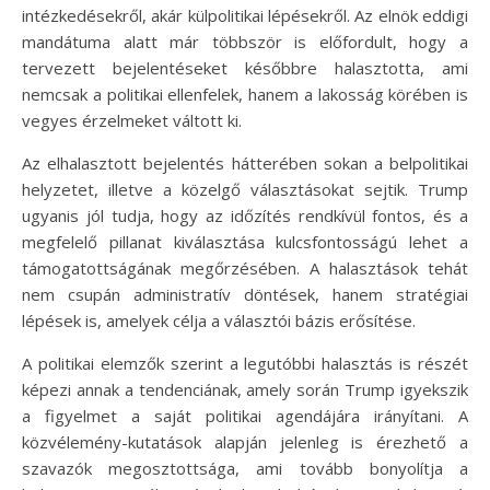
intézkedésekről, akár külpolitikai lépésekről. Az elnök eddigi
mandátuma alatt már többször is előfordult, hogy a
tervezett bejelentéseket későbbre halasztotta, ami
nemcsak a politikai ellenfelek, hanem a lakosság körében is
vegyes érzelmeket váltott ki.
Az elhalasztott bejelentés hátterében sokan a belpolitikai
helyzetet, illetve a közelgő választásokat sejtik. Trump
ugyanis jól tudja, hogy az időzítés rendkívül fontos, és a
megfelelő pillanat kiválasztása kulcsfontosságú lehet a
támogatottságának megőrzésében. A halasztások tehát
nem csupán administratív döntések, hanem stratégiai
lépések is, amelyek célja a választói bázis erősítése.
A politikai elemzők szerint a legutóbbi halasztás is részét
képezi annak a tendenciának, amely során Trump igyekszik
a figyelmet a saját politikai agendájára irányítani. A
közvélemény-kutatások alapján jelenleg is érezhető a
szavazók megosztottsága, ami tovább bonyolítja a