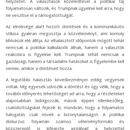
helyzetet. A választások közeledtével a politikai táj
folyamatosan változik, és Trumpnak ügyelnie kell arra, hogy
ne veszítse el a támogatottságát.
Az elnöksége alatt hozott döntések és a kommunikációs
stílusa gyakran megosztja a közvéleményt, ami komoly
kihívások elé állítja. Az elhalasztott időpontok mögött tehát
nemcsak a politikai kalkulációk állnak, hanem a választók
reakcióira is figyelnie kell. Trumpnak tehát nemcsak a
gazdasági, hanem a társadalmi hatásokat is figyelembe kell
vennie, amikor a döntéseit hozza.
A legutóbbi halasztás következményei eddig vegyesek
voltak. Míg egyesek üdvözlik a döntést és úgy vélik, hogy a
további időnyerés lehetőséget ad arra, hogy a részleteket
alaposabban kidolgozzák, mások éppen ellenkezőleg,
csalódottságukat fejezik ki, mondván, hogy a folyamatos
halogatás csak növeli a bizonytalanságot. A politikai
diskurzus folyamán számos véleményformáló és
közszereplő is kifejezte aggályait a helyzettel