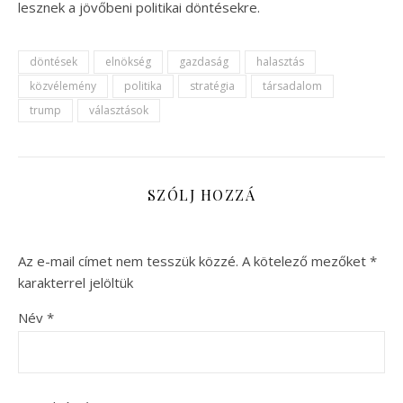
lesznek a jövőbeni politikai döntésekre.
döntések
elnökség
gazdaság
halasztás
közvélemény
politika
stratégia
társadalom
trump
választások
SZÓLJ HOZZÁ
Az e-mail címet nem tesszük közzé.
A kötelező mezőket
*
karakterrel jelöltük
Név
*