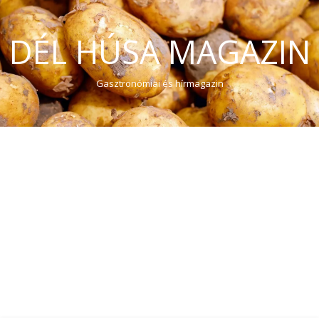
DÉL HÚSA MAGAZIN
Gasztronómiai és hírmagazin