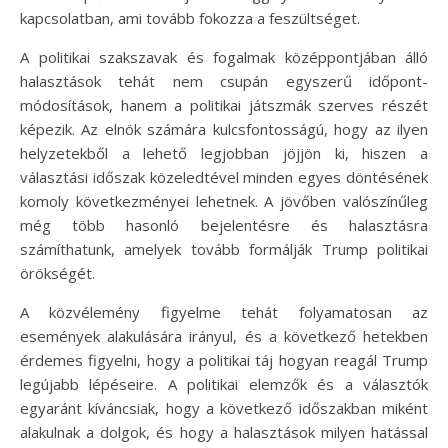
kapcsolatban, ami tovább fokozza a feszültséget.
A politikai szakszavak és fogalmak középpontjában álló
halasztások tehát nem csupán egyszerű időpont-
módosítások, hanem a politikai játszmák szerves részét
képezik. Az elnök számára kulcsfontosságú, hogy az ilyen
helyzetekből a lehető legjobban jöjjön ki, hiszen a
választási időszak közeledtével minden egyes döntésének
komoly következményei lehetnek. A jövőben valószínűleg
még több hasonló bejelentésre és halasztásra
számíthatunk, amelyek tovább formálják Trump politikai
örökségét.
A közvélemény figyelme tehát folyamatosan az
események alakulására irányul, és a következő hetekben
érdemes figyelni, hogy a politikai táj hogyan reagál Trump
legújabb lépéseire. A politikai elemzők és a választók
egyaránt kíváncsiak, hogy a következő időszakban miként
alakulnak a dolgok, és hogy a halasztások milyen hatással