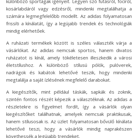
különböző sportágak igényeit. Legyen szó futásról, fociról,
kosárlabdáról vagy edzésről, mindenki megtalálhatja a
számára legmegfelelőbb modellt. Az adidas folyamatosan
frissíti a kínálatát, így a legújabb trendek és technológiák
mindig elérhetőek.
A ruházati termékek között is széles választék várja a
vásárlókat. Az adidas nemcsak sportos, hanem divatos
ruházatot is kínál, amely tökéletesen illeszkedik a városi
életstílushoz. A különböző stílusú pólók, pulóverek,
nadrágok és kabátok lehetővé teszik, hogy mindenki
megtalálja a saját ízlésének megfelelő darabokat.
A kiegészítők, mint például táskák, sapkák és zoknik,
szintén fontos részét képezik a választéknak. Az adidas a
részletekre is figyelmet fordít, így a vásárlók olyan
kiegészítőket találhatnak, amelyek nemcsak praktikusak,
hanem stílusosak is. Az üzlet folyamatosan bővülő kínálata
lehetővé teszi, hogy a vásárlók mindig naprakészen
követhessék a legújabb trendeket.