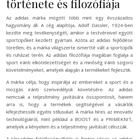
története és filozófiája
Az adidas márka mögött több mint egy évszázados
hagyomány áll. A cég alapítója, Adolf Dassler, 1924-ben
kezdte meg tevékenységét, amikor a testvéreivel együtt
sportcipőket kezdett gyártani. Azóta az adidas fejlődése
töretlen, és a márka világszerte ismertté vált a sportcipők
és ruházat terén. Az adidas filozófiája magában foglalja a
sport iránti elkötelezettséget és a minőség iránti szigorú
követelményeket, amelyek alapján a termékeket fejlesztik.
A márka célja, hogy inspirálja az embereket a sport és a
mozgás iránti szenvedélyük követésére. Az adidas
nemcsak a teljesítmény javítására összpontosít, hanem
arra is, hogy a termékek segítségével a vásárlók
kifejezhessék egyéni stílusukat. A márka híres az innovatív
technológiáiról, mint például a BOOST és a PRIMEKNIT,
amelyek a kényelem és a teljesítmény javítását célozzák.
A társadalmi felelősségvállalás is fontos része az adidas