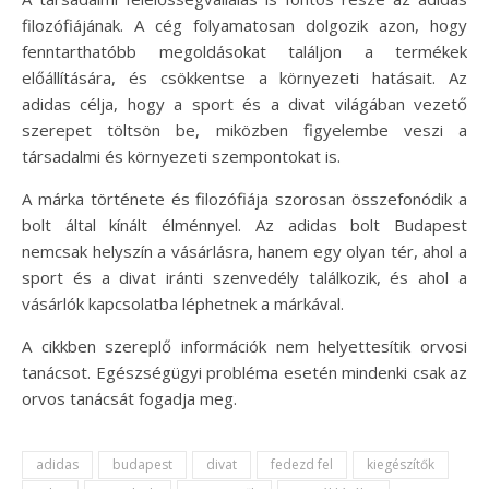
filozófiájának. A cég folyamatosan dolgozik azon, hogy
fenntarthatóbb megoldásokat találjon a termékek
előállítására, és csökkentse a környezeti hatásait. Az
adidas célja, hogy a sport és a divat világában vezető
szerepet töltsön be, miközben figyelembe veszi a
társadalmi és környezeti szempontokat is.
A márka története és filozófiája szorosan összefonódik a
bolt által kínált élménnyel. Az adidas bolt Budapest
nemcsak helyszín a vásárlásra, hanem egy olyan tér, ahol a
sport és a divat iránti szenvedély találkozik, és ahol a
vásárlók kapcsolatba léphetnek a márkával.
A cikkben szereplő információk nem helyettesítik orvosi
tanácsot. Egészségügyi probléma esetén mindenki csak az
orvos tanácsát fogadja meg.
adidas
budapest
divat
fedezd fel
kiegészítők