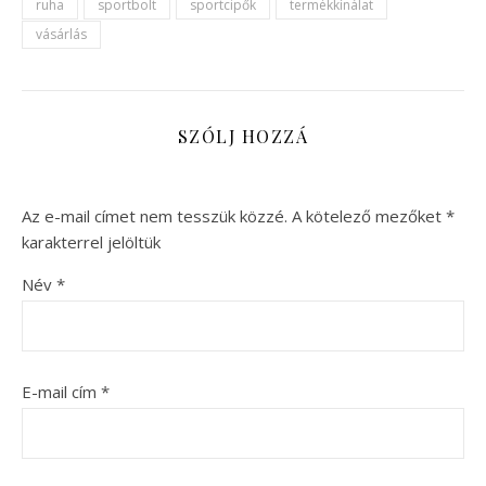
ruha
sportbolt
sportcipők
termékkínálat
vásárlás
SZÓLJ HOZZÁ
Az e-mail címet nem tesszük közzé.
A kötelező mezőket
*
karakterrel jelöltük
Név
*
E-mail cím
*