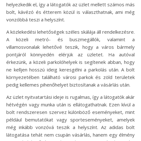
helyezkedik el, így a látogatók az üzlet mellett számos más
bolt, kávézó és étterem közül is választhatnak, ami még
vonzóbbá teszi a helyszínt.
A közlekedési lehetőségek széles skálája áll rendelkezésre.
A közeli metró- és buszmegállók, valamint a
villamosvonalak lehetővé teszik, hogy a város bármely
pontjáról könnyedén elérjük az üzletet. Ha autóval
érkezünk, a közeli parkolóhelyek is segítenek abban, hogy
ne kelljen hosszú ideig keresgélni a parkolás után. A bolt
környezetében található városi parkok és zöld területek
pedig kellemes pihenőhelyet biztosítanak a vásárlás után.
Az üzlet nyitvatartási ideje is rugalmas, így a látogatók akár
hétvégén vagy munka után is ellátogathatnak. Ezen kívül a
bolt rendszeresen szervez különböző eseményeket, mint
például bemutatókat vagy sporteseményeket, amelyek
még inkább vonzóvá teszik a helyszínt. Az adidas bolt
látogatása tehát nem csupán vásárlás, hanem egy élmény