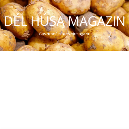
DÉL HÚSA MAGAZIN
Gasztronómiai és hírmagazin