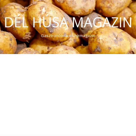
DÉL HÚSA MAGAZIN
Gasztronómiai és hírmagazin