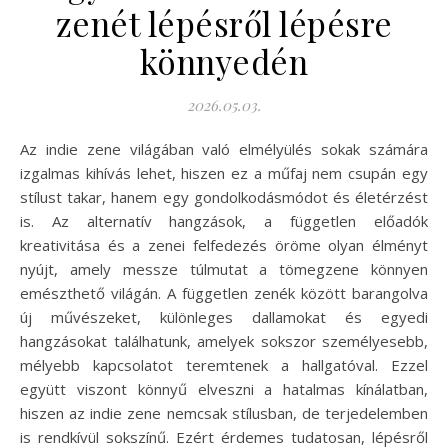
zenét lépésről lépésre
könnyedén
2026.05.03.
Az indie zene világában való elmélyülés sokak számára
izgalmas kihívás lehet, hiszen ez a műfaj nem csupán egy
stílust takar, hanem egy gondolkodásmódot és életérzést
is. Az alternatív hangzások, a független előadók
kreativitása és a zenei felfedezés öröme olyan élményt
nyújt, amely messze túlmutat a tömegzene könnyen
emészthető világán. A független zenék között barangolva
új művészeket, különleges dallamokat és egyedi
hangzásokat találhatunk, amelyek sokszor személyesebb,
mélyebb kapcsolatot teremtenek a hallgatóval. Ezzel
együtt viszont könnyű elveszni a hatalmas kínálatban,
hiszen az indie zene nemcsak stílusban, de terjedelemben
is rendkívül sokszínű. Ezért érdemes tudatosan, lépésről