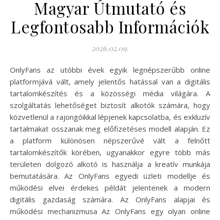
Magyar Útmutató és
Legfontosabb Információk
2026.02.09.
OnlyFans az utóbbi évek egyik legnépszerűbb online
platformjává vált, amely jelentős hatással van a digitális
tartalomkészítés és a közösségi média világára. A
szolgáltatás lehetőséget biztosít alkotók számára, hogy
közvetlenül a rajongóikkal lépjenek kapcsolatba, és exkluzív
tartalmakat osszanak meg előfizetéses modell alapján. Ez
a platform különösen népszerűvé vált a felnőtt
tartalomkészítők körében, ugyanakkor egyre több más
területen dolgozó alkotó is használja a kreatív munkája
bemutatására. Az OnlyFans egyedi üzleti modellje és
működési elvei érdekes példát jelentenek a modern
digitális gazdaság számára. Az OnlyFans alapjai és
működési mechanizmusa Az OnlyFans egy olyan online