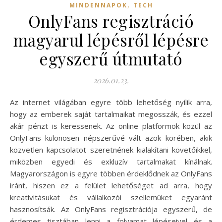
,
MINDENNAPOK
TECH
OnlyFans regisztráció
magyarul lépésről lépésre
egyszerű útmutató
2026.01.23.
Az internet világában egyre több lehetőség nyílik arra,
hogy az emberek saját tartalmaikat megosszák, és ezzel
akár pénzt is keressenek. Az online platformok közül az
OnlyFans különösen népszerűvé vált azok körében, akik
közvetlen kapcsolatot szeretnének kialakítani követőikkel,
miközben egyedi és exkluzív tartalmakat kínálnak.
Magyarországon is egyre többen érdeklődnek az OnlyFans
iránt, hiszen ez a felület lehetőséget ad arra, hogy
kreativitásukat és vállalkozói szellemüket egyaránt
hasznosítsák. Az OnlyFans regisztrációja egyszerű, de
érdemes tisztában lenni a folyamat lépéseivel és a