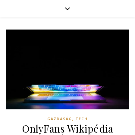
,
GAZDASÁG
TECH
OnlyFans Wikipédia