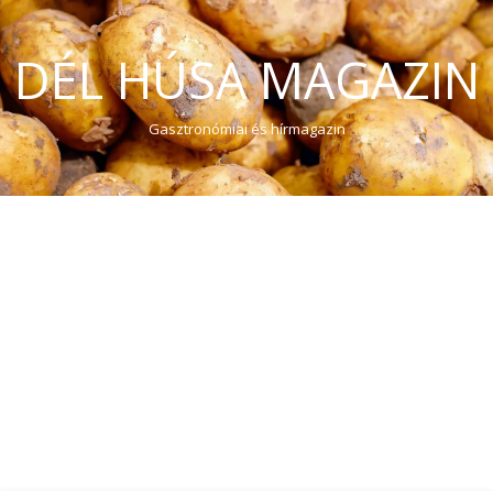
DÉL HÚSA MAGAZIN
Gasztronómiai és hírmagazin