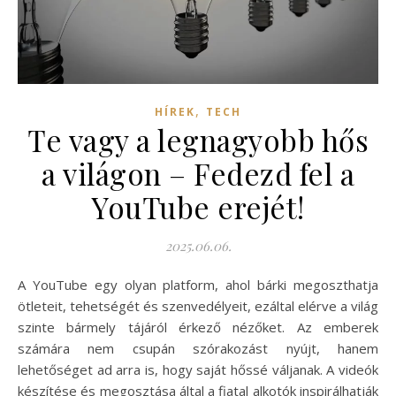
,
HÍREK
TECH
Te vagy a legnagyobb hős
a világon – Fedezd fel a
YouTube erejét!
2025.06.06.
A YouTube egy olyan platform, ahol bárki megoszthatja
ötleteit, tehetségét és szenvedélyeit, ezáltal elérve a világ
szinte bármely tájáról érkező nézőket. Az emberek
számára nem csupán szórakozást nyújt, hanem
lehetőséget ad arra is, hogy saját hőssé váljanak. A videók
készítése és megosztása által a fiatal alkotók inspirálhatják