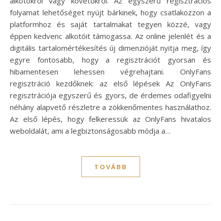
alkotókról vagy követőkről. Az egyszerű regisztrációs
folyamat lehetőséget nyújt bárkinek, hogy csatlakozzon a
platformhoz és saját tartalmakat tegyen közzé, vagy
éppen kedvenc alkotóit támogassa. Az online jelenlét és a
digitális tartalomértékesítés új dimenzióját nyitja meg, így
egyre fontosabb, hogy a regisztrációt gyorsan és
hibamentesen lehessen végrehajtani. OnlyFans
regisztráció kezdőknek: az első lépések Az OnlyFans
regisztrációja egyszerű és gyors, de érdemes odafigyelni
néhány alapvető részletre a zökkenőmentes használathoz.
Az első lépés, hogy felkeressük az OnlyFans hivatalos
weboldalát, ami a legbiztonságosabb módja a…
TOVÁBB