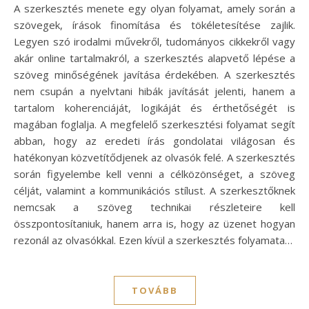
A szerkesztés menete egy olyan folyamat, amely során a
szövegek, írások finomítása és tökéletesítése zajlik.
Legyen szó irodalmi művekről, tudományos cikkekről vagy
akár online tartalmakról, a szerkesztés alapvető lépése a
szöveg minőségének javítása érdekében. A szerkesztés
nem csupán a nyelvtani hibák javítását jelenti, hanem a
tartalom koherenciáját, logikáját és érthetőségét is
magában foglalja. A megfelelő szerkesztési folyamat segít
abban, hogy az eredeti írás gondolatai világosan és
hatékonyan közvetítődjenek az olvasók felé. A szerkesztés
során figyelembe kell venni a célközönséget, a szöveg
célját, valamint a kommunikációs stílust. A szerkesztőknek
nemcsak a szöveg technikai részleteire kell
összpontosítaniuk, hanem arra is, hogy az üzenet hogyan
rezonál az olvasókkal. Ezen kívül a szerkesztés folyamata…
TOVÁBB