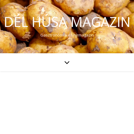
DÉL HÚSA MAGAZIN
Gasztronómiai és hírmagazin