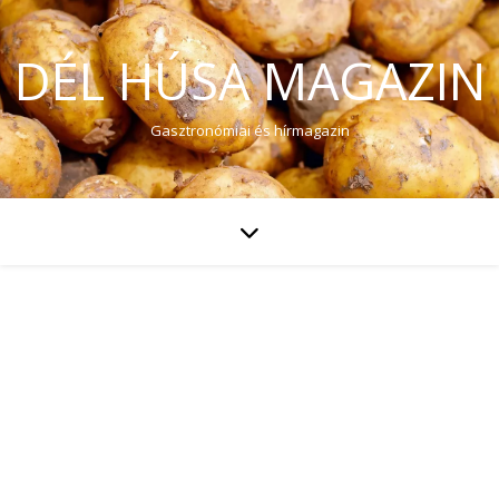
DÉL HÚSA MAGAZIN
Gasztronómiai és hírmagazin