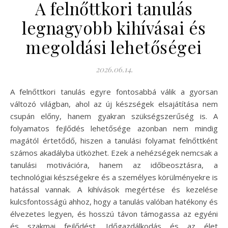
A felnőttkori tanulás
legnagyobb kihívásai és
megoldási lehetőségei
2026.06.14.
A felnőttkori tanulás egyre fontosabbá válik a gyorsan
változó világban, ahol az új készségek elsajátítása nem
csupán előny, hanem gyakran szükségszerűség is. A
folyamatos fejlődés lehetősége azonban nem mindig
magától értetődő, hiszen a tanulási folyamat felnőttként
számos akadályba ütközhet. Ezek a nehézségek nemcsak a
tanulási motivációra, hanem az időbeosztásra, a
technológiai készségekre és a személyes körülményekre is
hatással vannak. A kihívások megértése és kezelése
kulcsfontosságú ahhoz, hogy a tanulás valóban hatékony és
élvezetes legyen, és hosszú távon támogassa az egyéni
és szakmai fejlődést. Időgazdálkodás és az élet