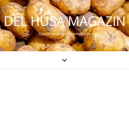
DÉL HÚSA MAGAZIN
Gasztronómiai és hírmagazin