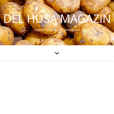
DÉL HÚSA MAGAZIN
Gasztronómiai és hírmagazin