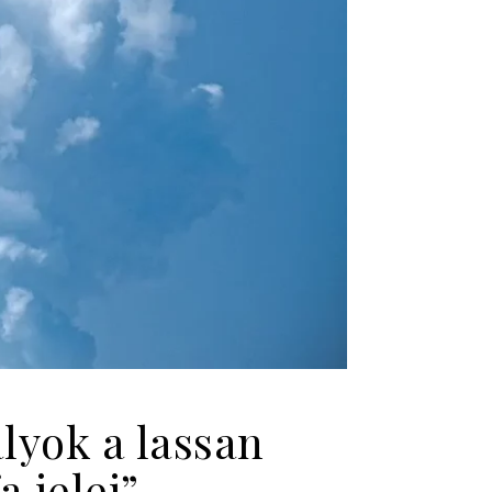
lyok a lassan
a jelei”