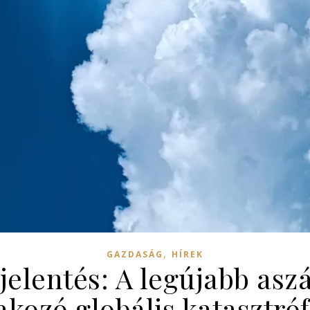
,
GAZDASÁG
HÍREK
jelentés: A legújabb aszá
kozó globális katasztróf