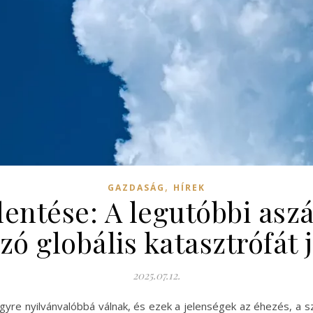
,
GAZDASÁG
HÍREK
entése: A legutóbbi asz
zó globális katasztrófát 
2025.07.12.
egyre nyilvánvalóbbá válnak, és ezek a jelenségek az éhezés, a