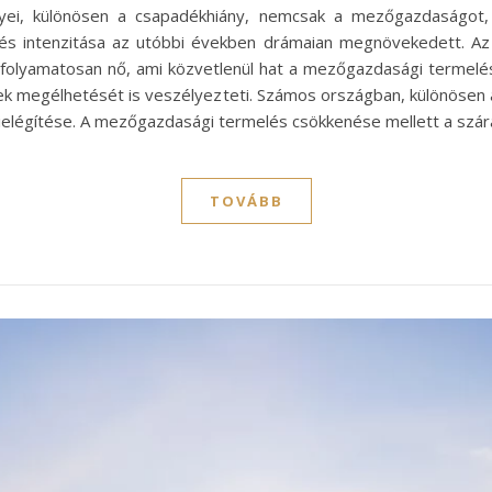
nyei, különösen a csapadékhiány, nemcsak a mezőgazdaságot, 
 és intenzitása az utóbbi években drámaian megnövekedett. Az
 folyamatosan nő, ami közvetlenül hat a mezőgazdasági termelé
ek megélhetését is veszélyezteti. Számos országban, különösen 
kielégítése. A mezőgazdasági termelés csökkenése mellett a szá
TOVÁBB