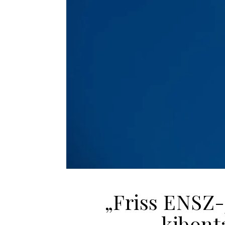
„Friss ENSZ-
kibonta