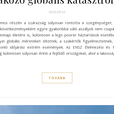
2025.07.12.
számos részén a szárazság súlyosan rontotta a szegénységet
s következményeként egyre gyakoribbá váló aszályok nem csup
ennapi életére is, különösen a legn poorer háztartások eseté
ei globális méreteket öltöttek, a szakértők figyelmeztetnek
sonló időjárási extrém események. Az ENSZ Élelmezési és 
különösen súlyosan érinti a fejlődő országokat, ahol a lakos
TOVÁBB