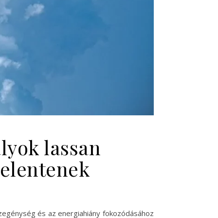
ályok lassan
jelentenek
 szegénység és az energiahiány fokozódásához