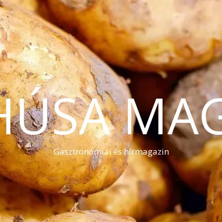
HÚSA MA
Gasztronómiai és hírmagazin