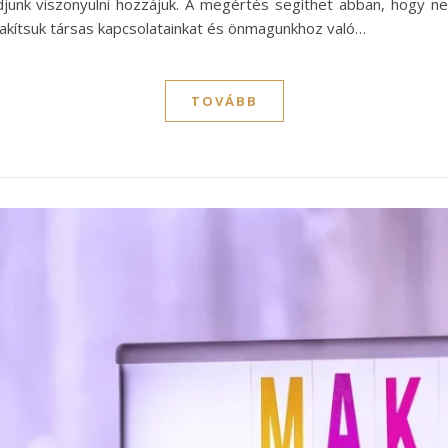
nk viszonyulni hozzájuk. A megértés segíthet abban, hogy ne
lakítsuk társas kapcsolatainkat és önmagunkhoz való…
TOVÁBB