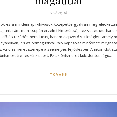
magaddal
2026.05.16.
sok és a mindennapi kihívások közepette gyakran megfeledkezünk 
agunk iránt nem csupán érzelmi kimerültséghez vezethet, hanem 
t idő és törődés nem luxus, hanem alapvető szükséglet, amely n
ugyanolyan, és az önmagunkkal való kapcsolat minősége meghatár
oz. Az önismeret szerepe a személyes fejlődésben Amikor időt sz
 önismeretre teszünk szert. Ez az önismeret kulcsfontosságú…
TOVÁBB