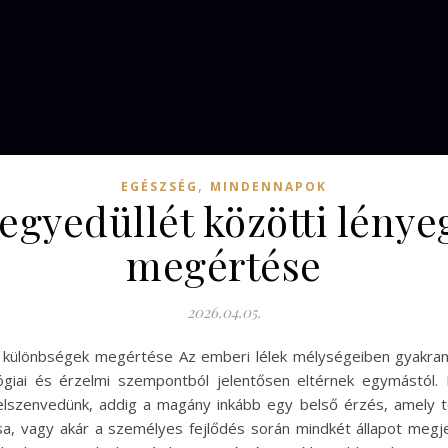
,
EGÉSZSÉG
MINDENNAPOK
egyedüllét közötti lény
megértése
2026.04.05.
s különbségek megértése Az emberi lélek mélységeiben gyakr
lógiai és érzelmi szempontból jelentősen eltérnek egymástól.
lszenvedünk, addig a magány inkább egy belső érzés, amely test
ása, vagy akár a személyes fejlődés során mindkét állapot megje