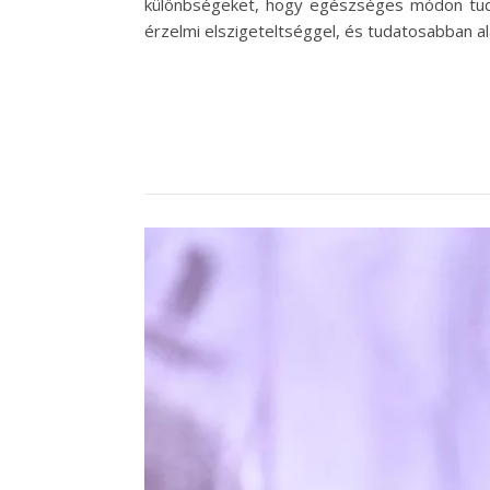
különbségeket, hogy egészséges módon tudju
érzelmi elszigeteltséggel, és tudatosabban a