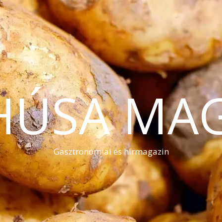
HÚSA MA
Gasztronómiai és hírmagazin