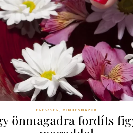
,
EGÉSZSÉG
MINDENNAPOK
gy önmagadra fordíts fig