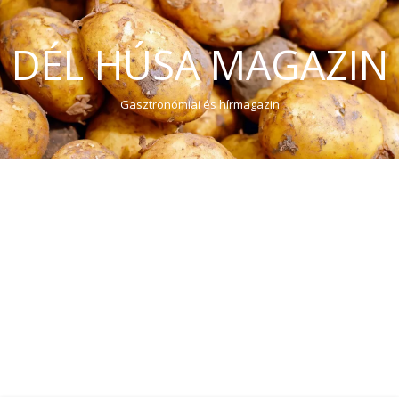
DÉL HÚSA MAGAZIN
Gasztronómiai és hírmagazin