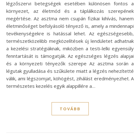
légzőszervi betegségek esetében különösen fontos a
környezet, az életmód és a táplálkozás szerepének
megértése. Az asztma nem csupán fizikai kihívás, hanem
életminőséget befolyásoló tényező is, amely a mindennapi
tevékenységekre is hatással lehet. Az egészségesebb,
természetközelibb megközelítések új lendületet adhatnak
a kezelési stratégiáknak, miközben a testi-lelki egyensúly
fenntartását is támogatják. Az egészséges légzés alapjai
és a környezeti tényezők szerepe Az asztma során a
légutak gyulladása és szűkülete miatt a légzés nehezítetté
válik, ami légszomjat, köhögést, zihálást eredményezhet. A
természetes kezelés egyik alappillére a…
TOVÁBB