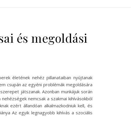
sai és megoldási
erek életének nehéz pillanataiban nyújtanak
 nem csupán az egyéni problémák megoldására
sszerepet játszanak. Azonban munkájuk során
a nehézségek nemcsak a szakmai kihívásokból
ak ezért állandóan alkalmazkodniuk kell, és
ánya Az egyik legnagyobb kihívás a szociális