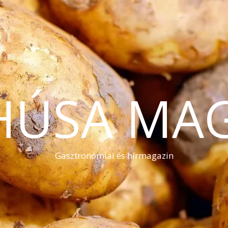
HÚSA MA
Gasztronómiai és hírmagazin