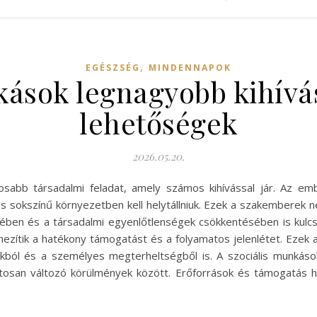
,
EGÉSZSÉG
MINDENNAPOK
kások legnagyobb kihívá
lehetőségek
2026.05.20.
osabb társadalmi feladat, amely számos kihívással jár. Az emb
s sokszínű környezetben kell helytállniuk. Ezek a szakemberek
ében és a társadalmi egyenlőtlenségek csökkentésében is kulc
zítik a hatékony támogatást és a folyamatos jelenlétet. Ezek 
ból és a személyes megterheltségből is. A szociális munkásokn
matosan változó körülmények között. Erőforrások és támogatás hi