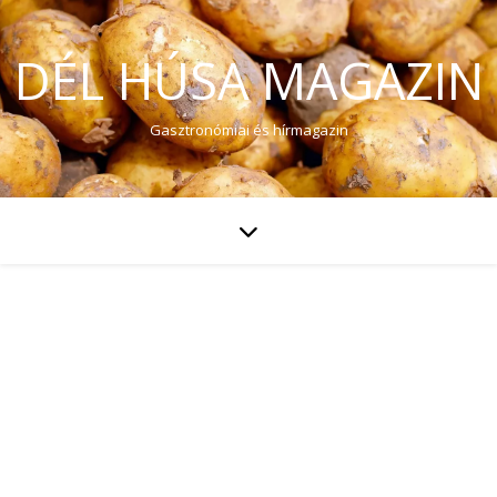
DÉL HÚSA MAGAZIN
Gasztronómiai és hírmagazin