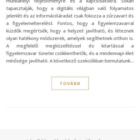
munkahelyi teljesítményre és a kapcsolatokra. Sokan
tapasztalják, hogy a digitális világban való folyamatos
jelenlét és az információáradat csak fokozza a zűrzavart és
a figyelemelterelést. Fontos, hogy a figyelemzavarral
küzdők megértsék, hogy a helyzet javítható, és léteznek
olyan hatékony módszerek, amelyek segíthetnek otthon is.
A megfelelő megközelítéssel és kitartással a
figyelemzavar tünetei csökkenthetők, és a mindennapi élet
minősége javítható. A következő szekciókban bemutatunk…
TOVÁBB