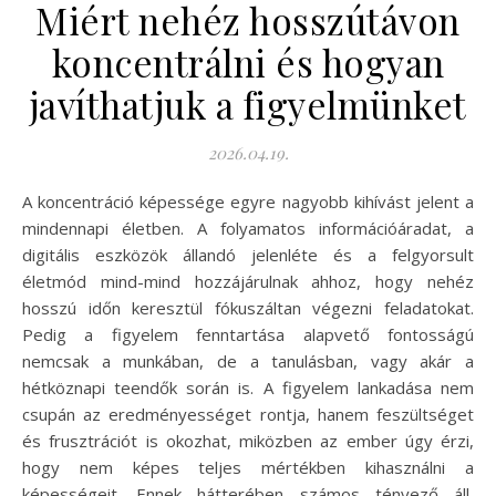
Miért nehéz hosszútávon
koncentrálni és hogyan
javíthatjuk a figyelmünket
2026.04.19.
A koncentráció képessége egyre nagyobb kihívást jelent a
mindennapi életben. A folyamatos információáradat, a
digitális eszközök állandó jelenléte és a felgyorsult
életmód mind-mind hozzájárulnak ahhoz, hogy nehéz
hosszú időn keresztül fókuszáltan végezni feladatokat.
Pedig a figyelem fenntartása alapvető fontosságú
nemcsak a munkában, de a tanulásban, vagy akár a
hétköznapi teendők során is. A figyelem lankadása nem
csupán az eredményességet rontja, hanem feszültséget
és frusztrációt is okozhat, miközben az ember úgy érzi,
hogy nem képes teljes mértékben kihasználni a
képességeit. Ennek hátterében számos tényező áll,