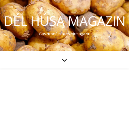
DÉL HÚSA MAGAZIN
Gasztronómiai és hírmagazin