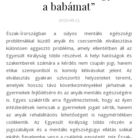
a babámat”
2025.06.13.
Észak-Írországban a súlyos mentális egészségi
problémákkal küzdő anyák és csecsemőik elválasztása
különösen aggasztó probléma, amely ellentétben áll az
Egyesült Királyság többi részével. A helyi hatóságok és
szakemberek számára a kérdés nem csupán jogi, hanem
etikai szempontból is komoly kihívásokat jelent. Az
elválasztás gyakran szívszorító helyzeteket teremt,
amelyek hosszú távú következményekkel járhatnak a
gyermekek fejlődésére és az anyák mentális egészségére
is. Egyes szakértők arra figyelmeztetnek, hogy az ilyen
intézkedések nemcsak a gyermekek jogait sértik, hanem
az anyák rehabilitációs lehetőségeit is nagymértékben
csökkentik. Az Egyesült Királyság többi részén a
jogszabályok és a mentális egészségügyi ellátás sokkal
inkább figyelembe veszi a családok egységét, míg Észak-