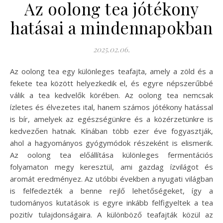
Az oolong tea jótékony
hatásai a mindennapokban
2025.02.06.
Az oolong tea egy különleges teafajta, amely a zöld és a
fekete tea között helyezkedik el, és egyre népszerűbbé
válik a tea kedvelők körében. Az oolong tea nemcsak
ízletes és élvezetes ital, hanem számos jótékony hatással
is bír, amelyek az egészségünkre és a közérzetünkre is
kedvezően hatnak. Kínában több ezer éve fogyasztják,
ahol a hagyományos gyógymódok részeként is elismerik.
Az oolong tea előállítása különleges fermentációs
folyamaton megy keresztül, ami gazdag ízvilágot és
aromát eredményez. Az utóbbi években a nyugati világban
is felfedezték a benne rejlő lehetőségeket, így a
tudományos kutatások is egyre inkább felfigyeltek a tea
pozitív tulajdonságaira. A különböző teafajták közül az