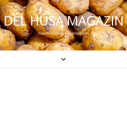
DÉL HÚSA MAGAZIN
Gasztronómiai és hírmagazin