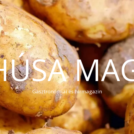
HÚSA MA
Gasztronómiai és hírmagazin