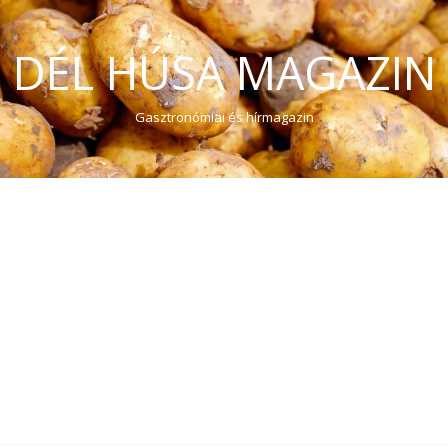
DÉL HÚSA MAGAZIN
Gasztronómiai és hírmagazin