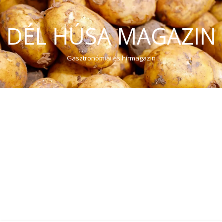
DÉL HÚSA MAGAZIN
Gasztronómiai és hírmagazin