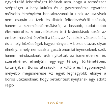
egyedülálló lehetőséget kínálnak arra, hogy a természet
szépségei, a helyi kultúra és a gasztronómia egyaránt
mélyebb élményként bontakozzanak ki. Ezek az utazások
nem csupán az ízek és illatok felfedezéséről szólnak,
hanem a szemléletformálásról, a lassabb, tudatosabb
életmódról is. A borvidékeken tett kirándulások során az
ember másként érzékeli a tájat, az évszakok váltakozását,
és a helyi közösségek hagyományait. A boros utazás olyan
élmény, amely nemcsak a gasztronómiai ínyenceknek szól,
hanem mindazoknak, akik nyitottak az ismeretlenre, és
szeretnének elmélyülni egy-egy térség történetében,
kultúrájában. Boros utazások – a kultúra és hagyományok
mélyebb megismerése Az egyik legnagyobb előnye a
boros utazásoknak, hogy betekintést nyújtanak egy adott
régió…
TOVÁBB