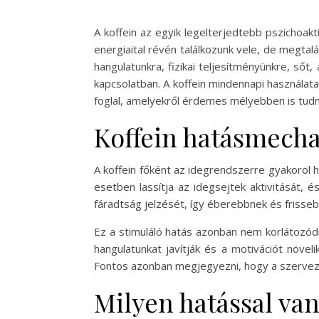
A koffein az egyik legelterjedtebb pszichoak
energiaital révén találkozunk vele, de megta
hangulatunkra, fizikai teljesítményünkre, ső
kapcsolatban. A koffein mindennapi használ
foglal, amelyekről érdemes mélyebben is tudn
Koffein hatásmech
A koffein főként az idegrendszerre gyakorol 
esetben lassítja az idegsejtek aktivitását, é
fáradtság jelzését, így éberebbnek és friss
Ez a stimuláló hatás azonban nem korlátozódi
hangulatunkat javítják és a motivációt növel
Fontos azonban megjegyezni, hogy a szerveze
Milyen hatással van