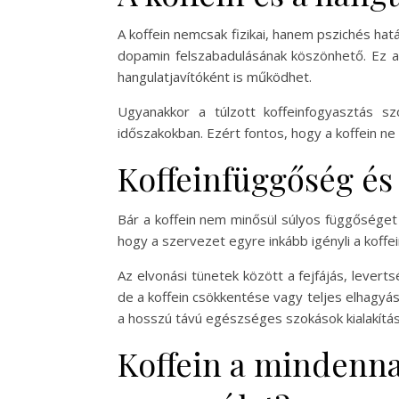
A koffein nemcsak fizikai, hanem pszichés ha
dopamin felszabadulásának köszönhető. Ez a 
hangulatjavítóként is működhet.
Ugyanakkor a túlzott koffeinfogyasztás s
időszakokban. Ezért fontos, hogy a koffein ne
Koffeinfüggőség és
Bár a koffein nem minősül súlyos függőséget
hogy a szervezet egyre inkább igényli a koff
Az elvonási tünetek között a fejfájás, lever
de a koffein csökkentése vagy teljes elhagyá
a hosszú távú egészséges szokások kialakítá
Koffein a mindenna