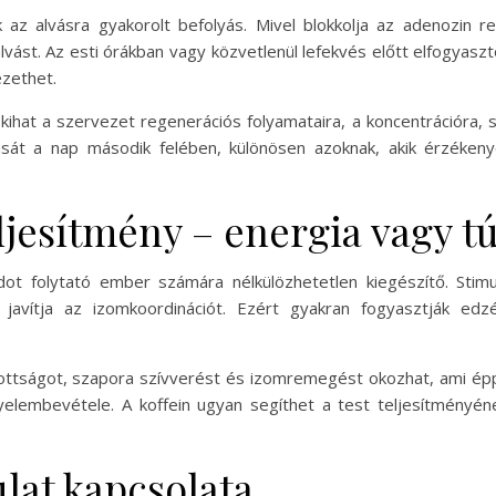
k az alvásra gyakorolt befolyás. Mivel blokkolja az adenozin
vást. Az esti órákban vagy közvetlenül lefekvés előtt elfogyaszt
zethet.
hat a szervezet regenerációs folyamataira, a koncentrációra, s
zását a nap második felében, különösen azoknak, akik érzéken
eljesítmény – energia vagy t
ot folytató ember számára nélkülözhetetlen kiegészítő. Stimu
 és javítja az izomkoordinációt. Ezért gyakran fogyasztják e
ottságot, szapora szívverést és izomremegést okozhat, ami éppe
gyelembevétele. A koffein ugyan segíthet a test teljesítményé
ulat kapcsolata