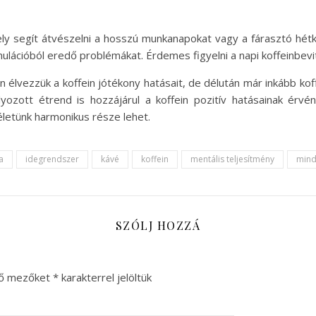
amely segít átvészelni a hosszú munkanapokat vagy a fárasztó hé
mulációból eredő problémákat. Érdemes figyelni a napi koffeinbevit
n élvezzük a koffein jótékony hatásait, de délután már inkább kof
lyozott étrend is hozzájárul a koffein pozitív hatásainak érv
letünk harmonikus része lehet.
a
idegrendszer
kávé
koffein
mentális teljesítmény
mind
SZÓLJ HOZZÁ
ző mezőket
*
karakterrel jelöltük