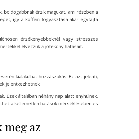
ek, boldogabbnak érzik magukat, ami részben a
pet, így a koffein fogyasztása akár egyfajta
különösen érzékenyebbeknél vagy stresszes
mértékkel élvezzük a jótékony hatásait.
tén kialakulhat hozzászokás. Ez azt jelenti,
ek jelentkezhetnek.
k. Ezek általában néhány nap alatt enyhülnek,
gíthet a kellemetlen hatások mérséklésében és
k meg az