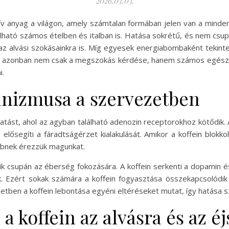
2026.03.03.
tív anyag a világon, amely számtalan formában jelen van a mind
lálható számos ételben és italban is. Hatása sokrétű, és nem cs
t, az alvási szokásainkra is. Míg egyesek energiabombaként teki
ata azonban nem csak a megszokás kérdése, hanem számos egészs
i.
anizmusa a szervezetben
hatást, ahol az agyban található adenozin receptorokhoz kötődik.
s elősegíti a fáradtságérzet kialakulását. Amikor a koffein blo
ebbnek érezzük magunkat.
k csupán az éberség fokozására. A koffein serkenti a dopamin és
ik. Ezért sokak számára a koffein fogyasztása összekapcsolódik 
tben a koffein lebontása egyéni eltéréseket mutat, így hatása s
 a koffein az alvásra és az é