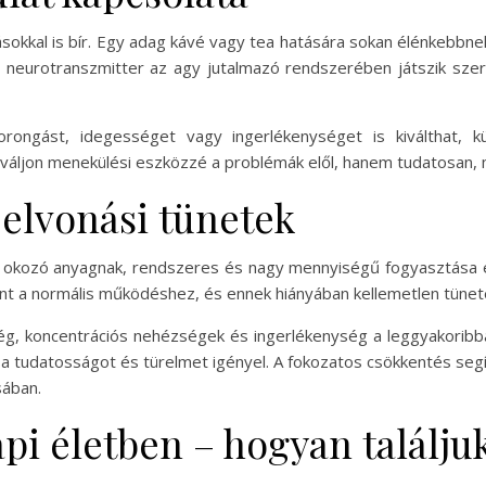
tásokkal is bír. Egy adag kávé vagy tea hatására sokan élénkebbn
neurotranszmitter az agy jutalmazó rendszerében játszik szere
zorongást, idegességet vagy ingerlékenységet is kiválthat, 
 váljon menekülési eszközzé a problémák elől, hanem tudatosan, 
 elvonási tünetek
 okozó anyagnak, rendszeres és nagy mennyiségű fogyasztása ese
eint a normális működéshez, és ennek hiányában kellemetlen tünet
tség, koncentrációs nehézségek és ingerlékenység a leggyakoribba
sa tudatosságot és türelmet igényel. A fokozatos csökkentés se
sában.
pi életben – hogyan találju