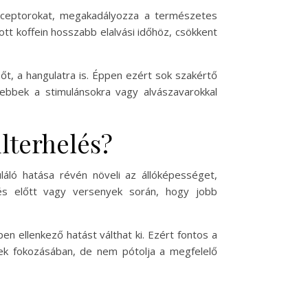
 receptorokat, megakadályozza a természetes
ott koffein hosszabb elalvási időhöz, csökkent
őt, a hangulatra is. Éppen ezért sok szakértő
yebbek a stimulánsokra vagy alvászavarokkal
últerhelés?
láló hatása révén növeli az állóképességet,
dzés előtt vagy versenyek során, hogy jobb
n ellenkező hatást válthat ki. Ezért fontos a
nek fokozásában, de nem pótolja a megfelelő