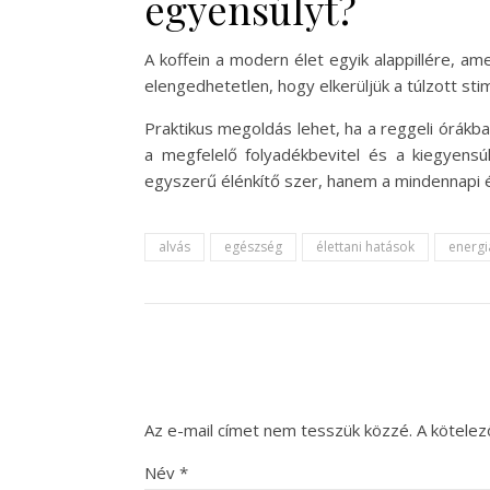
egyensúlyt?
A koffein a modern élet egyik alappillére, 
elengedhetetlen, hogy elkerüljük a túlzott sti
Praktikus megoldás lehet, ha a reggeli órákba
a megfelelő folyadékbevitel és a kiegyensú
egyszerű élénkítő szer, hanem a mindennapi é
alvás
egészség
élettani hatások
energi
Az e-mail címet nem tesszük közzé.
A kötele
Név
*