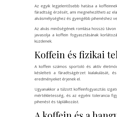
Az egyik legjelentősebb hatása a koffeinne
fáradtság érzését, ami megnehezítheti az elal
alvásmélységhez és gyengébb pihenéshez ve
Az alvás minőségének romlása hosszú távon ki
javasolja a koffein fogyasztásának korláto
küzdenek.
Koffein és fizikai t
A koffein számos sportoló és aktív életmód
késlelteti a fáradtságérzet kialakulását,
eredményeket érjenek el.
Ugyanakkor a túlzott koffeinfogyasztás izgat
mértékletesség, és az egyéni tolerancia fi
pihenést és táplálkozást.
A koffein és a hang