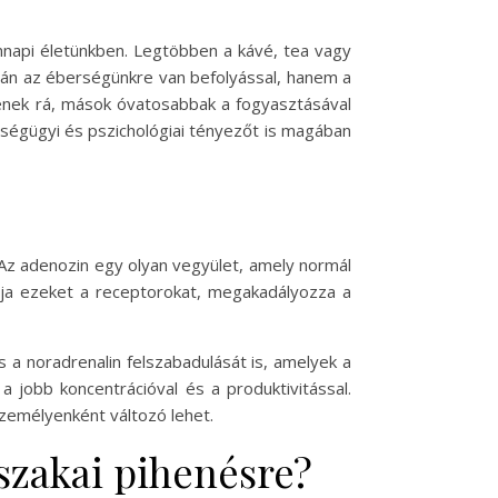
ennapi életünkben. Legtöbben a kávé, tea vagy
upán az éberségünkre van befolyással, hanem a
ntenek rá, mások óvatosabbak a fogyasztásával
égügyi és pszichológiai tényezőt is magában
 Az adenozin egy olyan vegyület, amely normál
kkolja ezeket a receptorokat, megakadályozza a
 a noradrenalin felszabadulását is, amelyek a
a jobb koncentrációval és a produktivitással.
zemélyenként változó lehet.
jszakai pihenésre?