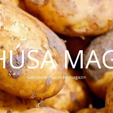
HÚSA MA
Gasztronómiai és hírmagazin