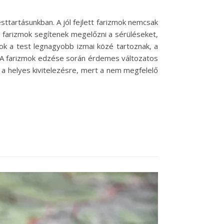
sttartásunkban. A jól fejlett farizmok nemcsak
s farizmok segítenek megelőzni a sérüléseket,
zmok a test legnagyobb izmai közé tartoznak, a
. A farizmok edzése során érdemes változatos
l a helyes kivitelezésre, mert a nem megfelelő