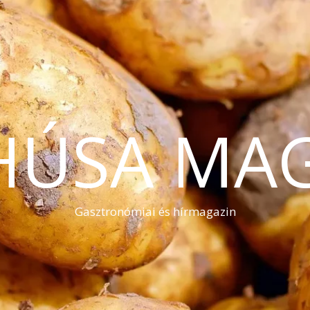
HÚSA MA
Gasztronómiai és hírmagazin