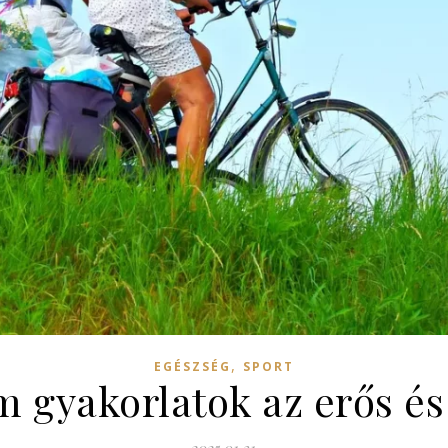
,
EGÉSZSÉG
SPORT
m gyakorlatok az erős é
2025.01.31.