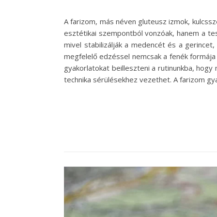
A farizom, más néven gluteusz izmok, kulcssze
esztétikai szempontból vonzóak, hanem a test
mivel stabilizálják a medencét és a gerincet,
megfelelő edzéssel nemcsak a fenék formája 
gyakorlatokat beilleszteni a rutinunkba, hogy
technika sérülésekhez vezethet. A farizom gy