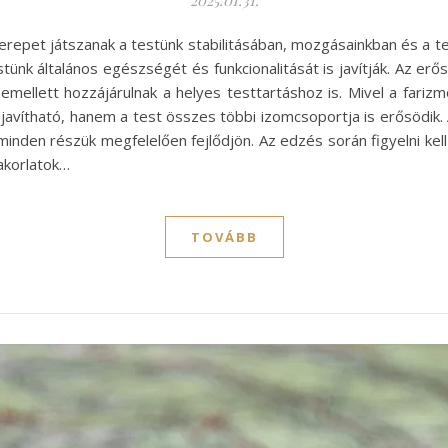
repet játszanak a testünk stabilitásában, mozgásainkban és a te
ünk általános egészségét és funkcionalitását is javítják. Az erő
 emellett hozzájárulnak a helyes testtartáshoz is. Mivel a fari
javítható, hanem a test összes többi izomcsoportja is erősödik
 minden részük megfelelően fejlődjön. Az edzés során figyelni kel
akorlatok…
TOVÁBB