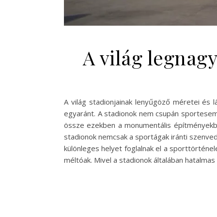
A világ legnag
A világ stadionjainak lenyűgöző méretei és 
egyaránt. A stadionok nem csupán sportesemé
össze ezekben a monumentális építményekbe
stadionok nemcsak a sportágak iránti szenvedé
különleges helyet foglalnak el a sporttörté
méltóak. Mivel a stadionok általában hatalm