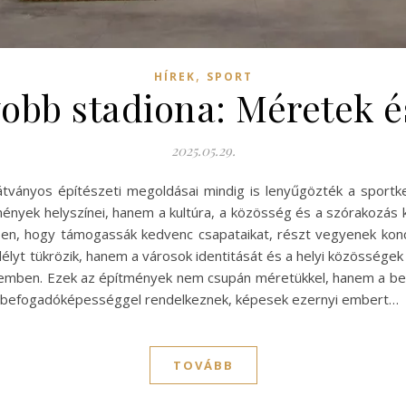
,
HÍREK
SPORT
yobb stadiona: Méretek 
2025.05.29.
látványos építészeti megoldásai mindig is lenyűgözték a sportk
nyek helyszínei, hanem a kultúra, a közösség és a szórakozás
n, hogy támogassák kedvenc csapataikat, részt vegyenek konc
lyt tükrözik, hanem a városok identitását és a helyi közösségek
nelemben. Ezek az építmények nem csupán méretükkel, hanem a be
as befogadóképességgel rendelkeznek, képesek ezernyi embert…
TOVÁBB