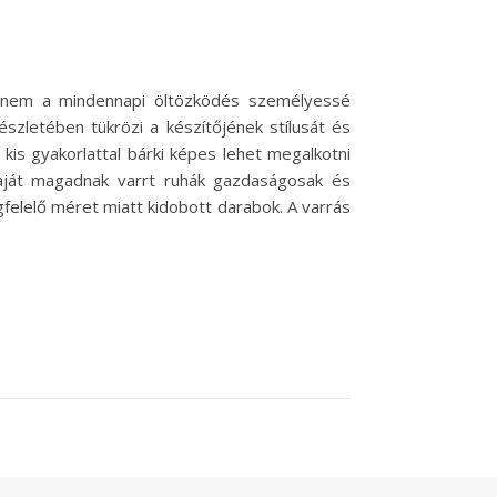
hanem a mindennapi öltözködés személyessé
szletében tükrözi a készítőjének stílusát és
 kis gyakorlattal bárki képes lehet megalkotni
aját magadnak varrt ruhák gazdaságosak és
felelő méret miatt kidobott darabok. A varrás