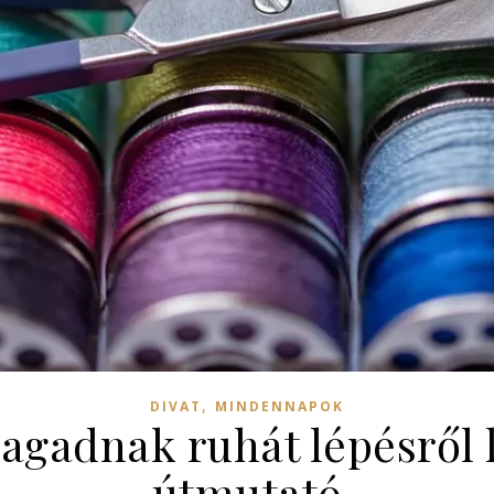
,
DIVAT
MINDENNAPOK
agadnak ruhát lépésről 
útmutató