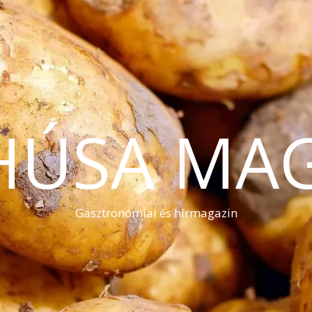
HÚSA MA
Gasztronómiai és hírmagazin