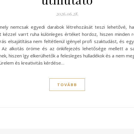
2026.06.28.
 amely nemcsak egyedi darabok létrehozását teszi lehetővé, 
t kézzel varrt ruha különleges értéket hordoz, hiszen minden ré
rrás elsajátítása nem feltétlenül igényel profi szaktudást, és egy
 Az alkotás öröme és az önkifejezés lehetősége mellett a s
ek, hiszen így elkerülhetők a felesleges hulladékok és a nem meg
ürelem és kreativitás kérdése…
TOVÁBB