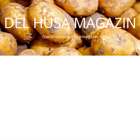
DÉL HÚSA MAGAZIN
Gasztronómiai és hírmagazin