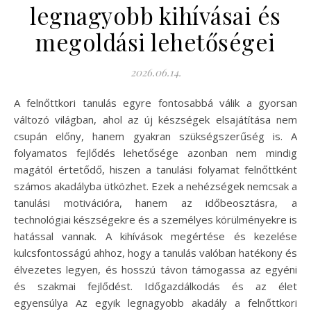
legnagyobb kihívásai és
megoldási lehetőségei
2026.06.14.
A felnőttkori tanulás egyre fontosabbá válik a gyorsan
változó világban, ahol az új készségek elsajátítása nem
csupán előny, hanem gyakran szükségszerűség is. A
folyamatos fejlődés lehetősége azonban nem mindig
magától értetődő, hiszen a tanulási folyamat felnőttként
számos akadályba ütközhet. Ezek a nehézségek nemcsak a
tanulási motivációra, hanem az időbeosztásra, a
technológiai készségekre és a személyes körülményekre is
hatással vannak. A kihívások megértése és kezelése
kulcsfontosságú ahhoz, hogy a tanulás valóban hatékony és
élvezetes legyen, és hosszú távon támogassa az egyéni
és szakmai fejlődést. Időgazdálkodás és az élet
egyensúlya Az egyik legnagyobb akadály a felnőttkori