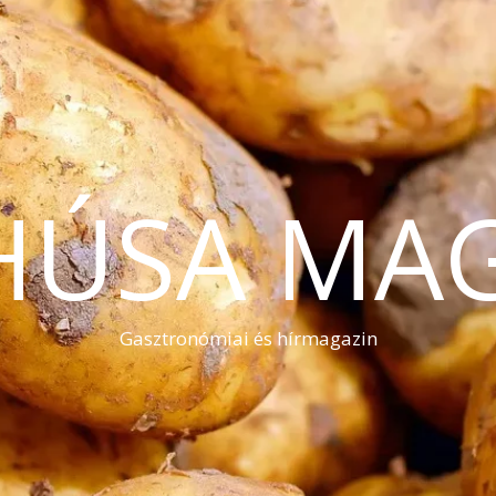
HÚSA MA
Gasztronómiai és hírmagazin