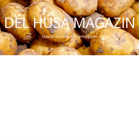
DÉL HÚSA MAGAZIN
Gasztronómiai és hírmagazin