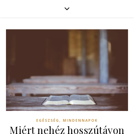
,
EGÉSZSÉG
MINDENNAPOK
Miért nehéz hosszútávon