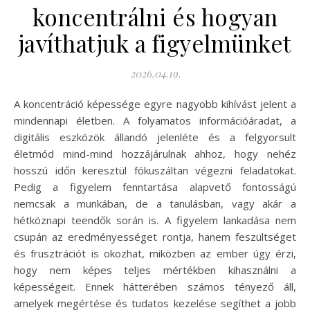
koncentrálni és hogyan
javíthatjuk a figyelmünket
2026.04.19.
A koncentráció képessége egyre nagyobb kihívást jelent a
mindennapi életben. A folyamatos információáradat, a
digitális eszközök állandó jelenléte és a felgyorsult
életmód mind-mind hozzájárulnak ahhoz, hogy nehéz
hosszú időn keresztül fókuszáltan végezni feladatokat.
Pedig a figyelem fenntartása alapvető fontosságú
nemcsak a munkában, de a tanulásban, vagy akár a
hétköznapi teendők során is. A figyelem lankadása nem
csupán az eredményességet rontja, hanem feszültséget
és frusztrációt is okozhat, miközben az ember úgy érzi,
hogy nem képes teljes mértékben kihasználni a
képességeit. Ennek hátterében számos tényező áll,
amelyek megértése és tudatos kezelése segíthet a jobb