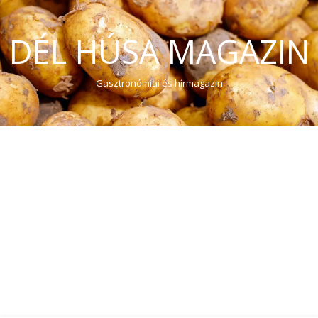
DÉL HÚSA MAGAZIN
Gasztronómiai és hírmagazin