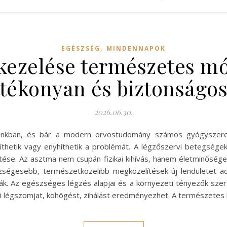
,
EGÉSZSÉG
MINDENNAPOK
kezelése természetes m
tékonyan és biztonságo
2026.06.30.
ainkban, és bár a modern orvostudomány számos gyógyszere
hetik vagy enyhíthetik a problémát. A légzőszervi betegsége
se. Az asztma nem csupán fizikai kihívás, hanem életminősége
zségesebb, természetközelibb megközelítések új lendületet ad
tják. Az egészséges légzés alapjai és a környezeti tényezők sz
mi légszomjat, köhögést, zihálást eredményezhet. A természetes k