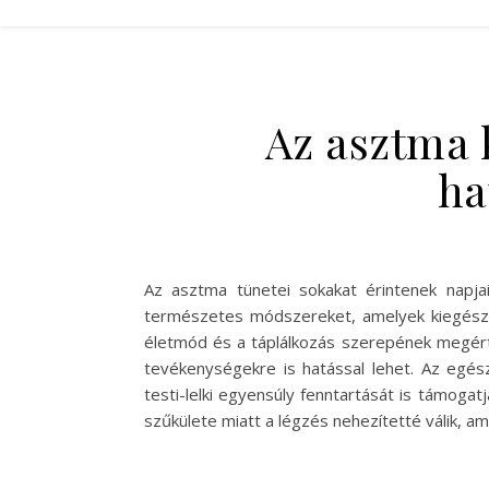
Az asztma 
ha
Az asztma tünetei sokakat érintenek napj
természetes módszereket, amelyek kiegészít
életmód és a táplálkozás szerepének megérté
tevékenységekre is hatással lehet. Az egés
testi-lelki egyensúly fenntartását is támoga
szűkülete miatt a légzés nehezítetté válik, a