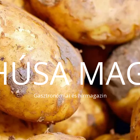
HÚSA MA
Gasztronómiai és hírmagazin