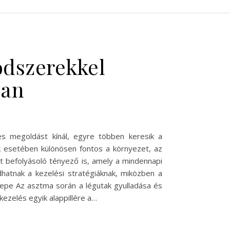
ódszerekkel
san
s megoldást kínál, egyre többen keresik a
k esetében különösen fontos a környezet, az
t befolyásoló tényező is, amely a mindennapi
hatnak a kezelési stratégiáknak, miközben a
erepe Az asztma során a légutak gyulladása és
ezelés egyik alappillére a…