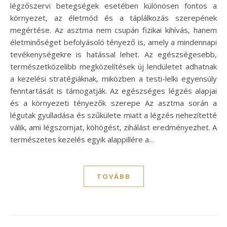
légzőszervi betegségek esetében különösen fontos a
környezet, az életmód és a táplálkozás szerepének
megértése. Az asztma nem csupán fizikai kihívás, hanem
életminőséget befolyásoló tényező is, amely a mindennapi
tevékenységekre is hatással lehet. Az egészségesebb,
természetközelibb megközelítések új lendületet adhatnak
a kezelési stratégiáknak, miközben a testi-lelki egyensúly
fenntartását is támogatják. Az egészséges légzés alapjai
és a környezeti tényezők szerepe Az asztma során a
légutak gyulladása és szűkülete miatt a légzés nehezítetté
válik, ami légszomjat, köhögést, zihálást eredményezhet. A
természetes kezelés egyik alappillére a…
TOVÁBB