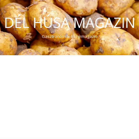
DÉL HÚSA MAGAZIN
Gasztronómiai és hírmagazin