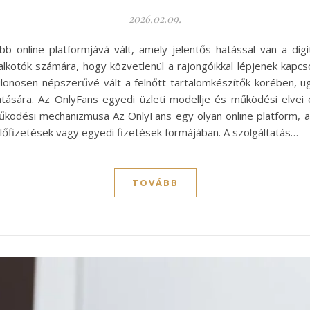
2026.02.09.
 online platformjává vált, amely jelentős hatással van a dig
t alkotók számára, hogy közvetlenül a rajongóikkal lépjenek kapc
különösen népszerűvé vált a felnőtt tartalomkészítők körében,
atására. Az OnlyFans egyedi üzleti modellje és működési elvei 
ködési mechanizmusa Az OnlyFans egy olyan online platform, a
előfizetések vagy egyedi fizetések formájában. A szolgáltatás…
TOVÁBB