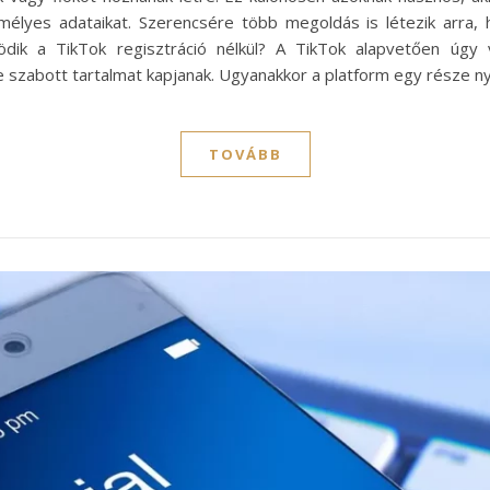
élyes adataikat. Szerencsére több megoldás is létezik arra,
ödik a TikTok regisztráció nélkül? A TikTok alapvetően úgy v
e szabott tartalmat kapjanak. Ugyanakkor a platform egy része n
TOVÁBB