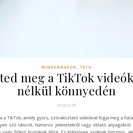
,
MINDENNAPOK
TECH
ed meg a TikTok videóka
nélkül könnyedén
2025.12.26.
mja a TikTok, amely gyors, szórakoztató videóival fogja meg a fiat
egyen szó táncról, humoros jelenetekről vagy oktató anyagokró
ak vagy fiókot hoznának létre. Ez különösen azoknak hasznos, a