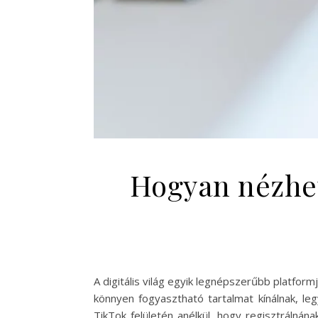
Hogyan nézhet
A digitális világ egyik legnépszerűbb platfor
könnyen fogyasztható tartalmat kínálnak, l
TikTok felületén anélkül, hogy regisztrálnán