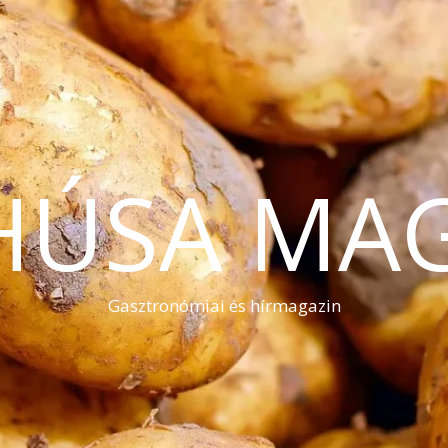
HÚSA MA
Gasztronómiai és hírmagazin