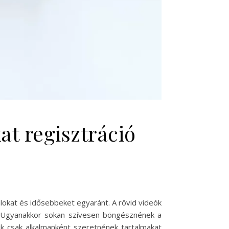
t regisztráció
alokat és idősebbeket egyaránt. A rövid videók
l. Ugyanakkor sokan szívesen böngésznének a
kik csak alkalmanként szeretnének tartalmakat