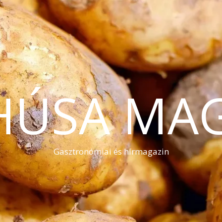
HÚSA MA
Gasztronómiai és hírmagazin