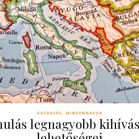
,
GAZDASÁG
MINDENNAPOK
anulás legnagyobb kihívá
lehetőségei