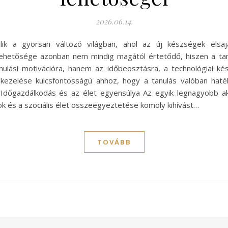
2026.06.14.
álik a gyorsan változó világban, ahol az új készségek els
lehetősége azonban nem mindig magától értetődő, hiszen a tan
ulási motivációra, hanem az időbeosztásra, a technológiai k
 kezelése kulcsfontosságú ahhoz, hogy a tanulás valóban hat
Időgazdálkodás és az élet egyensúlya Az egyik legnagyobb akad
ok és a szociális élet összeegyeztetése komoly kihívást…
TOVÁBB