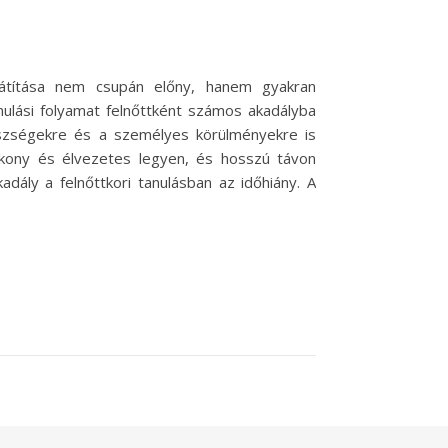
ajátítása nem csupán előny, hanem gyakran
ulási folyamat felnőttként számos akadályba
észségekre és a személyes körülményekre is
ékony és élvezetes legyen, és hosszú távon
ály a felnőttkori tanulásban az időhiány. A