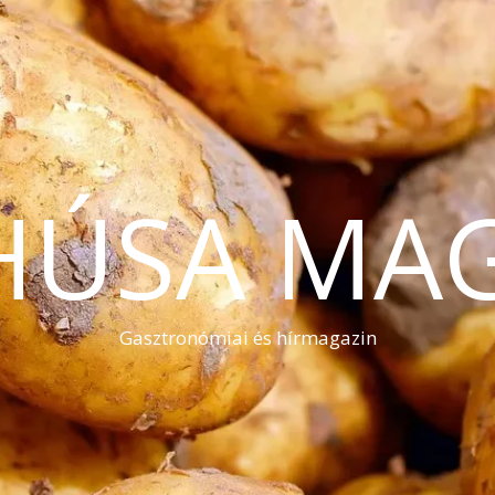
HÚSA MA
Gasztronómiai és hírmagazin