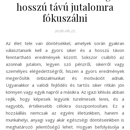
hosszú távú jutalomra
fókuszálni
2026.06.22.
Az élet tele van döntésekkel, amelyek során gyakran
választanunk kell a gyors siker és a hosszú távon
fenntartható eredmények között. Sokszor csábító az
azonnali jutalom, legyen szó pénzről, sikerről vagy
személyes elégedettségről, hiszen a gyors eredmények
megerősítik önbizalmunkat és motivációt adnak.
Ugyanakkor a valódi fejlődés és tartós siker ritkán jön
könnyen vagy egyik napról a másikra. Az igazi kihívás abban
rejlik, hogy képesek legyünk türelmesek lenni, és a
nagyobb, értékesebb célokra összpontosítani. Ez a
hozzáállás nemcsak az egyéni életünkben, hanem a
munkahelyi, anyagi vagy akár egészségi döntéseinkben is
meghatározó jelentőségű lehet. Hogyan befolyásolja a