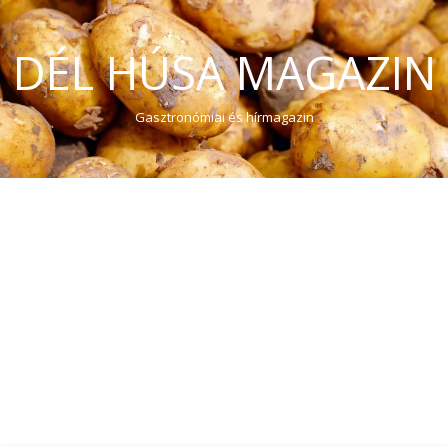
DÉL HÚSA MAGAZIN
Gasztronómiai és hírmagazin