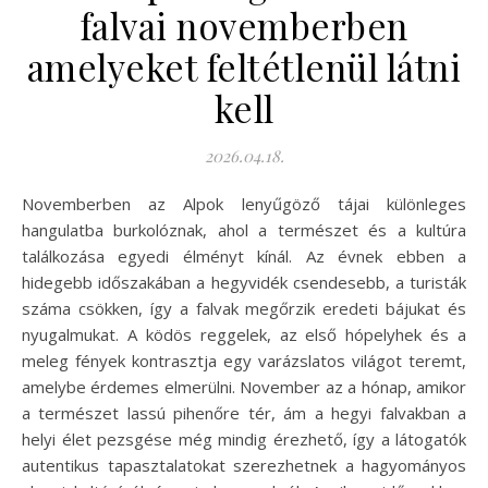
falvai novemberben
amelyeket feltétlenül látni
kell
2026.04.18.
Novemberben az Alpok lenyűgöző tájai különleges
hangulatba burkolóznak, ahol a természet és a kultúra
találkozása egyedi élményt kínál. Az évnek ebben a
hidegebb időszakában a hegyvidék csendesebb, a turisták
száma csökken, így a falvak megőrzik eredeti bájukat és
nyugalmukat. A ködös reggelek, az első hópelyhek és a
meleg fények kontrasztja egy varázslatos világot teremt,
amelybe érdemes elmerülni. November az a hónap, amikor
a természet lassú pihenőre tér, ám a hegyi falvakban a
helyi élet pezsgése még mindig érezhető, így a látogatók
autentikus tapasztalatokat szerezhetnek a hagyományos