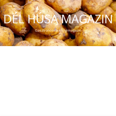
DÉL HÚSA MAGAZIN
Gasztronómiai és hírmagazin