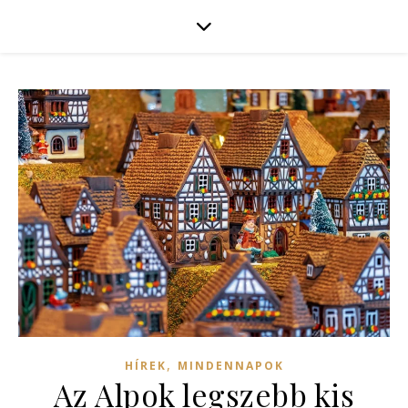
,
HÍREK
MINDENNAPOK
Az Alpok legszebb kis