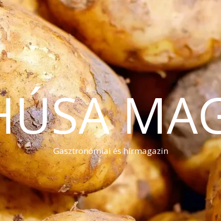
HÚSA MA
Gasztronómiai és hírmagazin