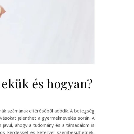
mekük és hogyan?
mák számának eltéréséből adódik. A betegség
hívásokat jelenthet a gyermeknevelés során. A
 javul, ahogy a tudomány és a társadalom is
os kérdéssel és kétellyel szembesülhetnek,