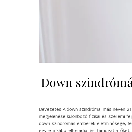
Down szindrómás
Bevezetés A down szindróma, más néven 21-e
megjelenése különböző fizikai és szellemi fe
down szindrómás emberek életminősége, fejl
egyre inkább elfogadja és támogatja őket.