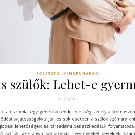
,
EGÉSZSÉG
MINDENNAPOK
 szülők: Lehet-e gyer
2025.06.02.
s triszómia, egy genetikai rendellenesség, amely a kromoszó
jlődési sajátosságokkal jár, és sok esetben a szülők számára ki
ődési lehetőségeik és társadalmi beilleszkedésük folyamatosan
 A szülők, akik down szindrómás gyermekeket nevelnek, szám