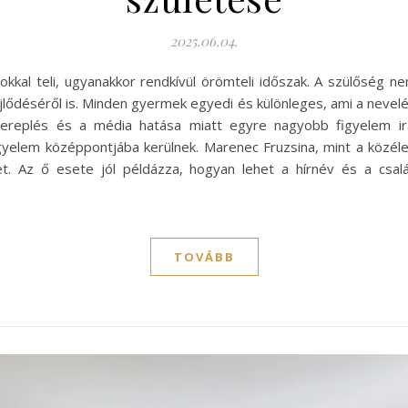
2025.06.04.
kal teli, ugyanakkor rendkívül örömteli időszak. A szülőség nem
jlődéséről is. Minden gyermek egyedi és különleges, ami a nevel
szereplés és a média hatása miatt egyre nagyobb figyelem ir
yelem középpontjába kerülnek. Marenec Fruzsina, mint a közélet
t. Az ő esete jól példázza, hogyan lehet a hírnév és a csa
TOVÁBB