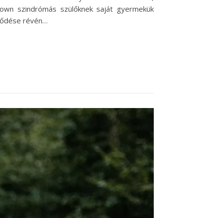
 down szindrómás szülőknek saját gyermekük
jlődése révén…