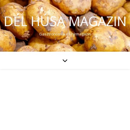
DÉL HÚSA MAGAZIN
Gasztronómiai és hírmagazin