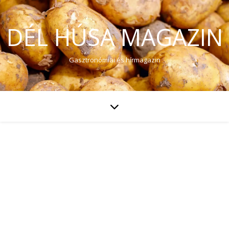
DÉL HÚSA MAGAZIN
Gasztronómiai és hírmagazin