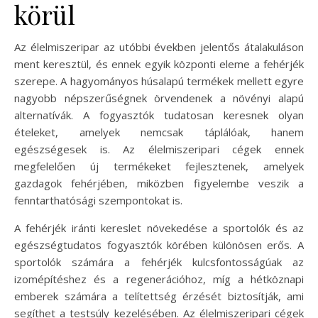
körül
Az élelmiszeripar az utóbbi években jelentős átalakuláson
ment keresztül, és ennek egyik központi eleme a fehérjék
szerepe. A hagyományos húsalapú termékek mellett egyre
nagyobb népszerűségnek örvendenek a növényi alapú
alternatívák. A fogyasztók tudatosan keresnek olyan
ételeket, amelyek nemcsak táplálóak, hanem
egészségesek is. Az élelmiszeripari cégek ennek
megfelelően új termékeket fejlesztenek, amelyek
gazdagok fehérjében, miközben figyelembe veszik a
fenntarthatósági szempontokat is.
A fehérjék iránti kereslet növekedése a sportolók és az
egészségtudatos fogyasztók körében különösen erős. A
sportolók számára a fehérjék kulcsfontosságúak az
izomépítéshez és a regenerációhoz, míg a hétköznapi
emberek számára a telítettség érzését biztosítják, ami
segíthet a testsúly kezelésében. Az élelmiszeripari cégek