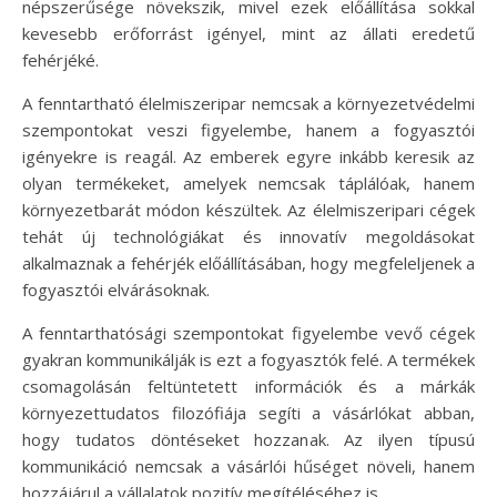
népszerűsége növekszik, mivel ezek előállítása sokkal
kevesebb erőforrást igényel, mint az állati eredetű
fehérjéké.
A fenntartható élelmiszeripar nemcsak a környezetvédelmi
szempontokat veszi figyelembe, hanem a fogyasztói
igényekre is reagál. Az emberek egyre inkább keresik az
olyan termékeket, amelyek nemcsak táplálóak, hanem
környezetbarát módon készültek. Az élelmiszeripari cégek
tehát új technológiákat és innovatív megoldásokat
alkalmaznak a fehérjék előállításában, hogy megfeleljenek a
fogyasztói elvárásoknak.
A fenntarthatósági szempontokat figyelembe vevő cégek
gyakran kommunikálják is ezt a fogyasztók felé. A termékek
csomagolásán feltüntetett információk és a márkák
környezettudatos filozófiája segíti a vásárlókat abban,
hogy tudatos döntéseket hozzanak. Az ilyen típusú
kommunikáció nemcsak a vásárlói hűséget növeli, hanem
hozzájárul a vállalatok pozitív megítéléséhez is.