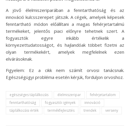
A jövő élelmiszeriparában a fenntarthatóság és az
innováció kulcsszerepet játszik. A cégek, amelyek képesek
fenntartható módon előállítani a magas fehérjetartalmú
termékeket, jelentős piaci előnyre tehetnek szert. A
fogyasztók egyre inkább értékelik a
környezettudatosságot, és hajlandóak többet fizetni az
olyan termékekért, amelyek megfelelnek ezen
elvárásoknak.
Figyelem: Ez a cikk nem számít orvosi tanácsnak.
Egészségügyi probléma esetén kérjük, forduljon orvoshoz.
egészséges táplálkozás
élelmiszeripar
fehérjetartalom
fenntarthatóság
fogyasztói igények
innováció
táplálkozási érték
termékfejlesztés
trendek
verseny