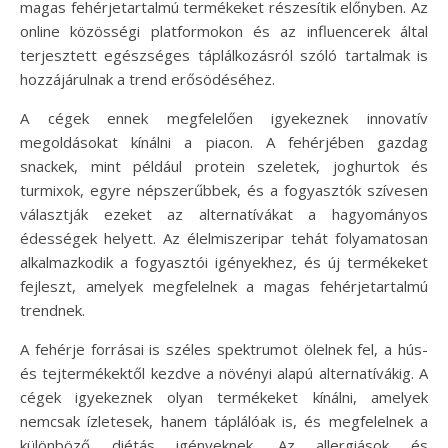
magas fehérjetartalmú termékeket részesítik előnyben. Az
online közösségi platformokon és az influencerek által
terjesztett egészséges táplálkozásról szóló tartalmak is
hozzájárulnak a trend erősödéséhez.
A cégek ennek megfelelően igyekeznek innovatív
megoldásokat kínálni a piacon. A fehérjében gazdag
snackek, mint például protein szeletek, joghurtok és
turmixok, egyre népszerűbbek, és a fogyasztók szívesen
választják ezeket az alternatívákat a hagyományos
édességek helyett. Az élelmiszeripar tehát folyamatosan
alkalmazkodik a fogyasztói igényekhez, és új termékeket
fejleszt, amelyek megfelelnek a magas fehérjetartalmú
trendnek.
A fehérje forrásai is széles spektrumot ölelnek fel, a hús-
és tejtermékektől kezdve a növényi alapú alternatívákig. A
cégek igyekeznek olyan termékeket kínálni, amelyek
nemcsak ízletesek, hanem táplálóak is, és megfelelnek a
különböző diétás igényeknek. Az allergiások és