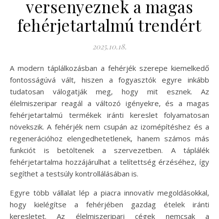
versenyeznek a magas
fehérjetartalmú trendért
2025.10.18.
A modern táplálkozásban a fehérjék szerepe kiemelkedő
fontosságúvá vált, hiszen a fogyasztók egyre inkább
tudatosan válogatják meg, hogy mit esznek. Az
élelmiszeripar reagál a változó igényekre, és a magas
fehérjetartalmú termékek iránti kereslet folyamatosan
növekszik. A fehérjék nem csupán az izomépítéshez és a
regenerációhoz elengedhetetlenek, hanem számos más
funkciót is betöltenek a szervezetben. A táplálék
fehérjetartalma hozzájárulhat a telítettség érzéséhez, így
segíthet a testsúly kontrollálásában is.
Egyre több vállalat lép a piacra innovatív megoldásokkal,
hogy kielégítse a fehérjében gazdag ételek iránti
keresletet. Az élelmiszeripari cégek nemcsak a