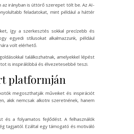
 az irányban is úttörő szerepet tölt be. Az AI-
olultabb feladatokat, mint például a háttér
peket, így a szerkesztés sokkal precízebb és
gy egyedi stílusokat alkalmazzunk, például
ára volt elérhető.
egoldásokkal találkozhatnak, amelyekkel lépést
atot is inspirálóbbá és élvezetesebbé teszi.
rt platformján
kotók megoszthatják műveiket és inspirációt
n, akik nemcsak alkotni szeretnének, hanem
t és a folyamatos fejlődést. A felhasználók
g tagjaitól. Ezáltal egy támogató és motiváló