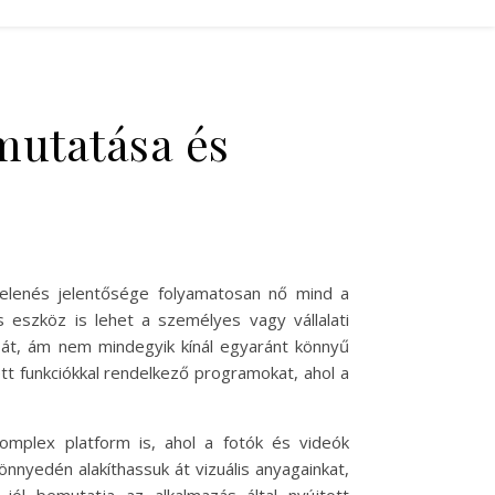
emutatása és
gjelenés jelentősége folyamatosan nő mind a
eszköz is lehet a személyes vagy vállalati
sát, ám nem mindegyik kínál egyaránt könnyű
tt funkciókkal rendelkező programokat, ahol a
mplex platform is, ahol a fotók és videók
önnyedén alakíthassuk át vizuális anyagainkat,