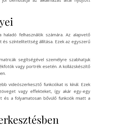
jól bemutatja az alkalmazás által nyújtott
yei
a haladó felhasználók számára. Az alapvető
és színtelítettség állítása. Ezek az egyszerű
 matricák segítségével személyre szabhatjuk
ékfotók vagy portrék esetén. A kollázskészítő
en.
bb videószerkesztő funkciókat is kínál. Ezek
szöveget vagy effekteket, így akár egy-egy
et és a folyamatosan bővülő funkciók miatt a
zerkesztésben