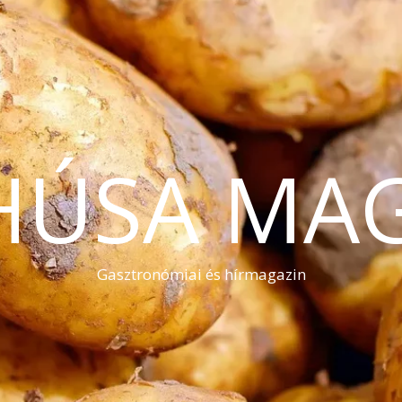
HÚSA MA
Gasztronómiai és hírmagazin