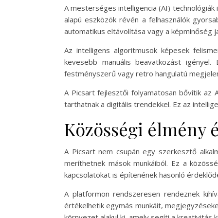
A mesterséges intelligencia (AI) technológiák 
alapú eszközök révén a felhasználók gyorsa
automatikus eltávolítása vagy a képminőség ja
Az intelligens algoritmusok képesek felisme
kevesebb manuális beavatkozást igényel. E
festményszerű vagy retro hangulatú megjelené
A Picsart fejlesztői folyamatosan bővítik az 
tarthatnak a digitális trendekkel. Ez az intel
Közösségi élmény é
A Picsart nem csupán egy szerkesztő alkalm
meríthetnek mások munkáiból. Ez a közössé
kapcsolatokat is építenének hasonló érdeklő
A platformon rendszeresen rendeznek kihívá
értékelhetik egymás munkáit, megjegyzéseket 
környezet alakul ki, amely segíti a kreativitás