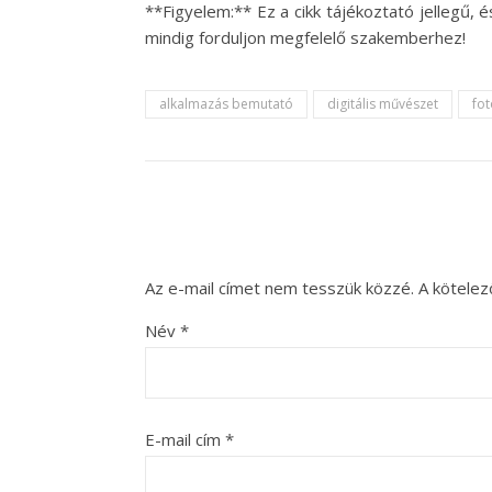
**Figyelem:** Ez a cikk tájékoztató jellegű,
mindig forduljon megfelelő szakemberhez!
alkalmazás bemutató
digitális művészet
fot
Az e-mail címet nem tesszük közzé.
A kötele
Név
*
E-mail cím
*