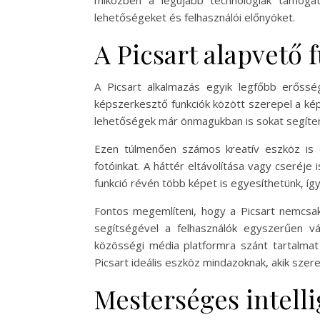
miközben a legújabb technológiák támoga
lehetőségeket és felhasználói előnyöket.
A Picsart alapvető 
A Picsart alkalmazás egyik legfőbb erőssé
képszerkesztő funkciók között szerepel a kép
lehetőségek már önmagukban is sokat segíten
Ezen túlmenően számos kreatív eszköz is el
fotóinkat. A háttér eltávolítása vagy cseréj
funkció révén több képet is egyesíthetünk, íg
Fontos megemlíteni, hogy a Picsart nemcsak 
segítségével a felhasználók egyszerűen vá
közösségi média platformra szánt tartalmat 
Picsart ideális eszköz mindazoknak, akik szeret
Mesterséges intell