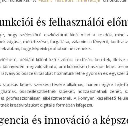
tják munkánkat. A
Picsart részletes ismertetője
kimondottan 
funkciói és felhasználói előn
ge, hogy széleskörű eszköztárat kínál mind a kezdők, mind 
ek vágása, méretezése, forgatása, valamint a fényerő, kontraszt 
ek abban, hogy képeink profibban nézzenek ki.
érhető, például különböző szűrők, textúrák, keretek, illetve
e is könnyedén megvalósítható, ami különösen hasznos lehet term
y látványos összeállításokat hozhatunk létre gyorsan és egyszerű
statikus képek szerkesztésére alkalmas, hanem egyre fejlette
ghatnak, összeilleszthetnek klipeket, hozzáadhatnak zenét, 
is professzionálisan elkészíthetnek. A könnyen kezelhető felül
nék kreativitásukat digitális formában kifejezni.
igencia és innováció a képs