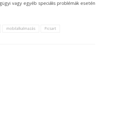
ségügyi vagy egyéb speciális problémák esetén
mobilalkalmazás
Picsart