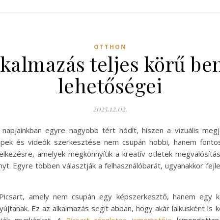
OTTHON
lkalmazás teljes körű b
lehetőségei
2025.12.02.
s napjainkban egyre nagyobb tért hódít, hiszen a vizuális me
képek és videók szerkesztése nem csupán hobbi, hanem fontos 
elkezésre, amelyek megkönnyítik a kreatív ötletek megvalósítá
t. Egyre többen választják a felhasználóbarát, ugyanakkor fejle
Picsart, amely nem csupán egy képszerkesztő, hanem egy ko
jtanak. Ez az alkalmazás segít abban, hogy akár laikusként is k