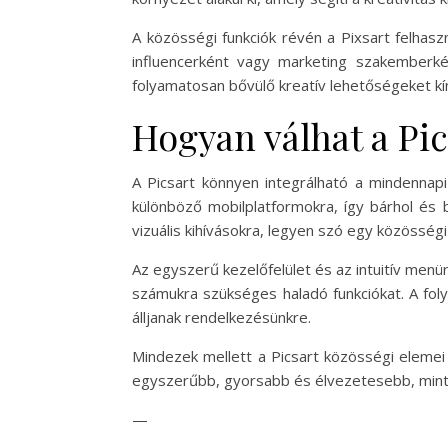
A közösségi funkciók révén a Pixsart felhas
influencerként vagy marketing szakemberké
folyamatosan bővülő kreatív lehetőségeket kín
Hogyan válhat a Pi
A Picsart könnyen integrálható a mindennapi
különböző mobilplatformokra, így bárhol és 
vizuális kihívásokra, legyen szó egy közösség
Az egyszerű kezelőfelület és az intuitív menür
számukra szükséges haladó funkciókat. A fol
álljanak rendelkezésünkre.
Mindezek mellett a Picsart közösségi elemei
egyszerűbb, gyorsabb és élvezetesebb, mint 
—