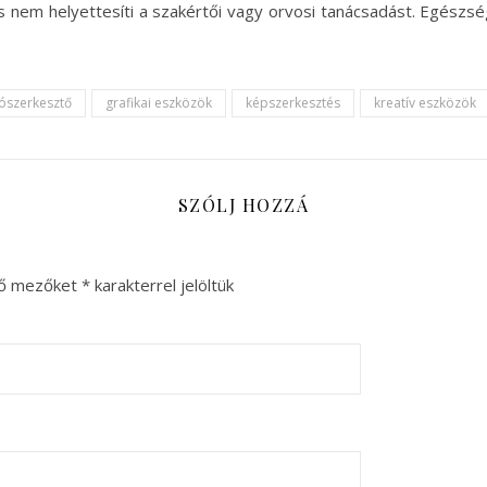
 és nem helyettesíti a szakértői vagy orvosi tanácsadást. Egész
ószerkesztő
grafikai eszközök
képszerkesztés
kreatív eszközök
SZÓLJ HOZZÁ
ző mezőket
*
karakterrel jelöltük