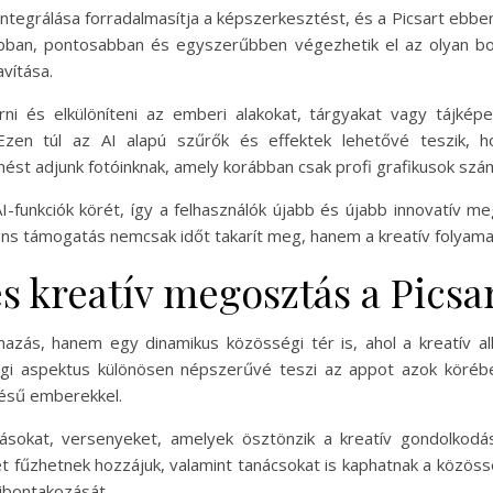
integrálása forradalmasítja a képszerkesztést, és a Picsart ebben
bban, pontosabban és egyszerűbben végezhetik el az olyan bony
vítása.
rni és elkülöníteni az emberi alakokat, tárgyakat vagy tájké
zen túl az AI alapú szűrők és effektek lehetővé teszik, ho
st adjunk fotóinknak, amely korábban csak profi grafikusok szám
AI-funkciók körét, így a felhasználók újabb és újabb innovatív m
ligens támogatás nemcsak időt takarít meg, hanem a kreatív folyam
s kreatív megosztás a Picsa
azás, hanem egy dinamikus közösségi tér is, ahol a kreatív al
gi aspektus különösen népszerűvé teszi az appot azok körébe
désű emberekkel.
sokat, versenyeket, amelyek ösztönzik a kreatív gondolkodás
fűzhetnek hozzájuk, valamint tanácsokat is kaphatnak a közössé
 kibontakozását.