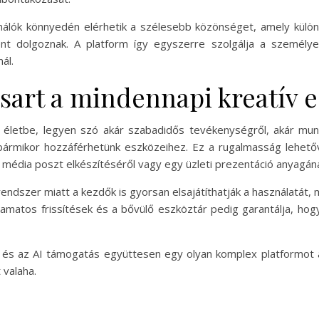
ználók könnyedén elérhetik a szélesebb közönséget, amely külön
nt dolgoznak. A platform így egyszerre szolgálja a személyes
ál.
csart a mindennapi kreatív 
 életbe, legyen szó akár szabadidős tevékenységről, akár munka
bármikor hozzáférhetünk eszközeihez. Ez a rugalmasság lehetőv
i média poszt elkészítéséről vagy egy üzleti prezentáció anyagána
endszer miatt a kezdők is gyorsan elsajátíthatják a használatát, 
yamatos frissítések és a bővülő eszköztár pedig garantálja, h
 és az AI támogatás együttesen egy olyan komplex platformot al
valaha.