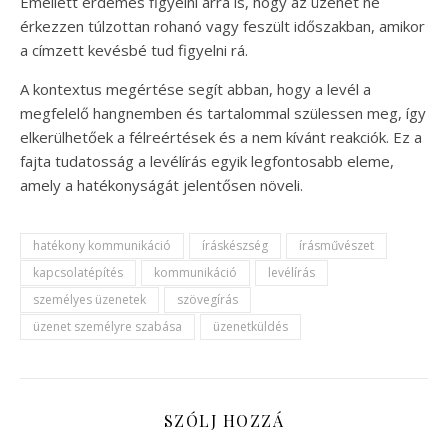
Emellett érdemes figyelni arra is, hogy az üzenet ne
érkezzen túlzottan rohanó vagy feszült időszakban, amikor
a címzett kevésbé tud figyelni rá.
A kontextus megértése segít abban, hogy a levél a
megfelelő hangnemben és tartalommal szülessen meg, így
elkerülhetőek a félreértések és a nem kívánt reakciók. Ez a
fajta tudatosság a levélírás egyik legfontosabb eleme,
amely a hatékonyságát jelentősen növeli.
hatékony kommunikáció
íráskészség
írásművészet
kapcsolatépítés
kommunikáció
levélírás
személyes üzenetek
szövegírás
üzenet személyre szabása
üzenetküldés
SZÓLJ HOZZÁ