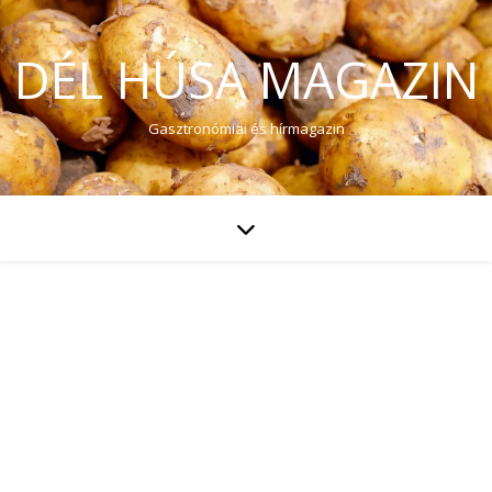
DÉL HÚSA MAGAZIN
Gasztronómiai és hírmagazin