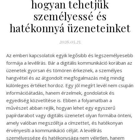
hogyan tehetjük
személyessé és
hatékonnyá üzeneteinket
2026.05.25.
Az emberi kapcsolatok egyik legősibb és legszemélyesebb
formája a levélírás. Bár a digitális kommunikáció korában az
üzenetek gyorsan és tömören érkeznek, a személyes
hangvétel és az átgondolt megfogalmazás még mindig
különleges értéket hordoz. Egy jól megírt levél nem csupán
információátadás, hanem érzelmek, gondolatok és
egyediség közvetítése is. Ebben a folyamatban a
művészet abban rejlik, hogyan lehet egy egyszerű
papírdarabot vagy digitális üzenetet olyan formába önteni,
amely valóban megszólítja a címzettet, és hatékonyan
érvényesíti a kommunikáció célját. A levélírás
személyessége és hatékonysága nem véletlen, hanem