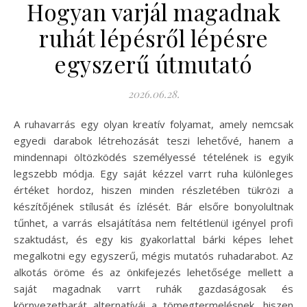
Hogyan varjál magadnak
ruhát lépésről lépésre
egyszerű útmutató
2026.06.28.
A ruhavarrás egy olyan kreatív folyamat, amely nemcsak
egyedi darabok létrehozását teszi lehetővé, hanem a
mindennapi öltözködés személyessé tételének is egyik
legszebb módja. Egy saját kézzel varrt ruha különleges
értéket hordoz, hiszen minden részletében tükrözi a
készítőjének stílusát és ízlését. Bár elsőre bonyolultnak
tűnhet, a varrás elsajátítása nem feltétlenül igényel profi
szaktudást, és egy kis gyakorlattal bárki képes lehet
megalkotni egy egyszerű, mégis mutatós ruhadarabot. Az
alkotás öröme és az önkifejezés lehetősége mellett a
saját magadnak varrt ruhák gazdaságosak és
környezetbarát alternatívái a tömegtermelésnek, hiszen