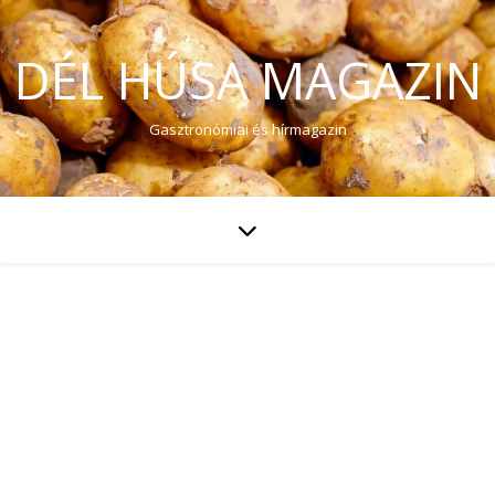
DÉL HÚSA MAGAZIN
Gasztronómiai és hírmagazin