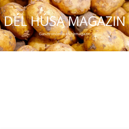
DÉL HÚSA MAGAZIN
Gasztronómiai és hírmagazin