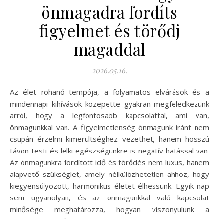
önmagadra fordíts
figyelmet és törődj
magaddal
2026.05.16.
Az élet rohanó tempója, a folyamatos elvárások és a
mindennapi kihívások közepette gyakran megfeledkezünk
arról, hogy a legfontosabb kapcsolattal, ami van,
önmagunkkal van. A figyelmetlenség önmagunk iránt nem
csupán érzelmi kimerültséghez vezethet, hanem hosszú
távon testi és lelki egészségünkre is negatív hatással van.
Az önmagunkra fordított idő és törődés nem luxus, hanem
alapvető szükséglet, amely nélkülözhetetlen ahhoz, hogy
kiegyensúlyozott, harmonikus életet élhessünk. Egyik nap
sem ugyanolyan, és az önmagunkkal való kapcsolat
minősége meghatározza, hogyan viszonyulunk a